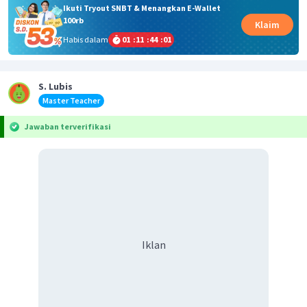
Ikuti Tryout SNBT & Menangkan E-Wallet
100rb
Klaim
Habis dalam
01
:
11
:
44
:
01
S. Lubis
Master Teacher
Jawaban terverifikasi
Iklan