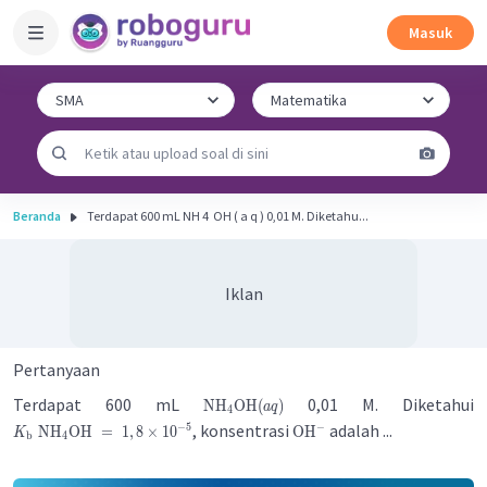
Masuk
Beranda
Terdapat 600 mL NH 4 ​ OH ( a q ) 0,01 M. Diketahu...
Iklan
Pertanyaan
Terdapat 600 mL
0,01 M. Diketahui
NH
OH
(
)
a
q
4
, konsentrasi
adalah ...
−
−
5
NH
OH
=
1
,
8
×
1
0
OH
K
b
4