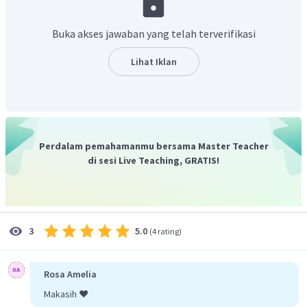
Jadi,
dalam larutan
adalah
.
Buka akses jawaban yang telah terverifikasi
Lihat Iklan
Perdalam pemahamanmu bersama Master Teacher
di sesi Live Teaching, GRATIS!
5.0
3
(
4 rating
)
Rosa Amelia
Makasih ❤️