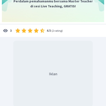
Perdalam pemahamanmu bersama Master Teacher
dengan fosil
Homo Soloensis
dan
Homo Wajakensis.
di sesi Live Teaching, GRATIS!
4.5
3
(
2 rating
)
Iklan