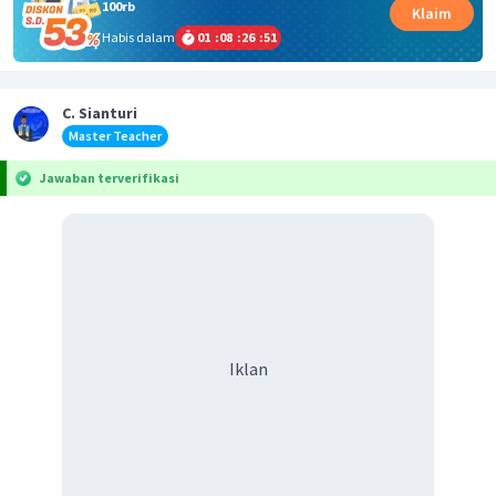
100rb
Klaim
Habis dalam
01
:
08
:
26
:
51
C. Sianturi
Master Teacher
Jawaban terverifikasi
Iklan