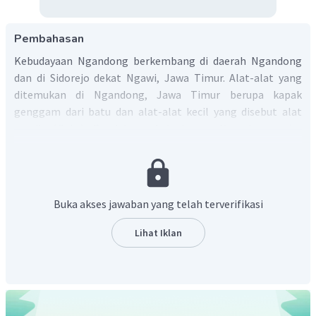
Pembahasan
Kebudayaan Ngandong berkembang di daerah Ngandong
dan di Sidorejo dekat Ngawi, Jawa Timur. Alat-alat yang
ditemukan di Ngandong, Jawa Timur berupa kapak
genggam dari batu dan alat-alat kecil yang disebut alat
serpih (
flake
). Pendukung kebudayaan Ngandong yaitu
Homo Soloensis
dan
Homo Wajakensis
dengan alasan sebagai
berikut.
Di Ngadirejo, Sambungmacan (Sragen) ditemukan
Buka akses jawaban yang telah terverifikasi
kapak genggam bersama tulang-tulang binatang dan
atap tengkorak
Homo Soloensis
.
Lihat Iklan
Alat-alat dari Ngandong berasal dari lapisan yang
sama dengan
Homo Wajakensis
, yaitu pleistosen atas.
Dengan demikian, dapat disimpulkan bahwa alasannya
adalah hasil kebudayaan Ngandong ditemukan bersama