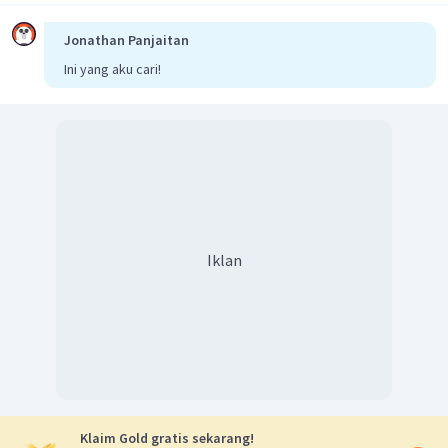
Sumatera, Kalimantan, Sulawesi, Bali, NTT, NTB
hingga Maluku.
Jonathan Panjaitan
Ini yang aku cari!
Dengan demikian, jawaban yang benar adalah E.
Iklan
Klaim Gold gratis sekarang!