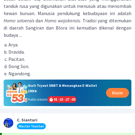
tanduk rusa yang digunakan untuk menusuk atau menombak
hewan buruan. Manusia pendukung kebudayaan ini adalah
Homo soloensis
dan
Homo wajakensis.
Tradisi yang ditemukan
di daerah Sangiran dan Blora ini kemudian dikenal dengan
budaya ...
Arya.
Dravida.
Pacitan.
Dong Son.
Ngandong.
Ikuti Tryout SNBT & Menangkan E-Wallet
100rb
Klaim
Habis dalam
01
:
15
:
27
:
03
C. Sianturi
Master Teacher