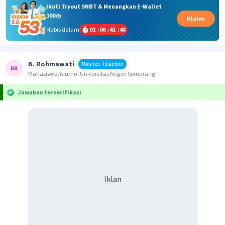
Ikuti Tryout SNBT & Menangkan E-Wallet
100rb
Klaim
Habis dalam
01
:
06
:
41
:
48
B. Rohmawati
Master Teacher
Mahasiswa/Alumni Universitas Negeri Semarang
Jawaban terverifikasi
Iklan