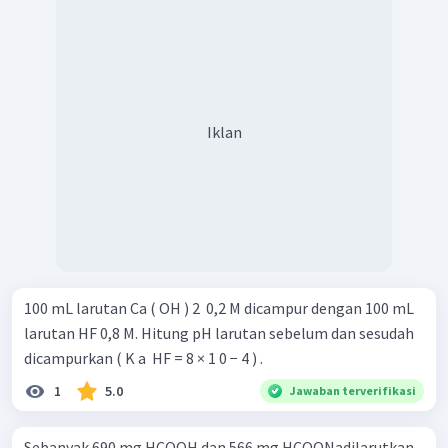
Iklan
100 mL larutan Ca ( OH ) 2 ​ 0,2 M dicampur dengan 100 mL
larutan HF 0,8 M. Hitung pH larutan sebelum dan sesudah
dicampurkan ( K a ​ HF = 8 × 1 0 − 4 ) .
1
5.0
Jawaban terverifikasi
Sebanyak 690 mg HCOOH dan 566 mg HCOONadilarutkan