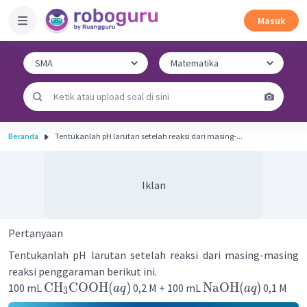
Masuk
Beranda
Tentukanlah pH larutan setelah reaksi dari masing-...
Iklan
Pertanyaan
Tentukanlah pH larutan setelah reaksi dari masing-masing
reaksi penggaraman berikut ini.
CH
COOH
(
)
NaOH
(
)
100 mL
0,2 M + 100 mL
0,1 M
a
q
a
q
3