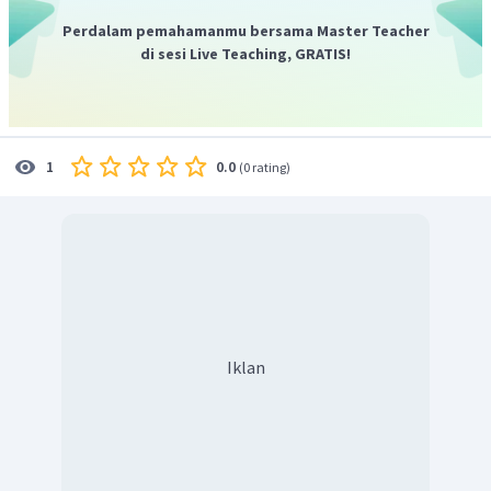
Perdalam pemahamanmu bersama Master Teacher
mmol
NaOH
=
M
×
V
(
mL
)
di sesi Live Teaching, GRATIS!
=
0
,
1
×
100
=
10
mmol
Menentukan stoikiometri reaksi penggaraman
0.0
1
(
0 rating
)
NaOH
Pereaksi pembatas pada reaksi adalah
dan
CH
COOH
terdapat sisa pada senyawa
yaitu 10
3
mmol. Sehingga larutan merupakan larutan penyangga
Iklan
asam dan dalam pengukuran pHnya nilai mmol
CH
COOH
pada saat sisa dan mmol garam
3
CH
COONa
akan digunakan.
3
Menentukan nilai pH
Nilai pH pada larutan dihitung dengan rumus larutan