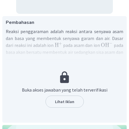
Pembahasan
Reaksi penggaraman adalah reaksi antara senyawa asam
dan basa yang membentuk senyawa garam dan air. Dasar
−
+
H
OH
dari reaksi ini adalah ion
pada asam dan ion
pada
basa akan bersatu membentuk air sedangkan sisa asam dan
sisa basa akan bersatu membentuk garam. pH larutan dari
hasil reaksi penggaraman bergantung pada jumlah dan
jenis reaktan yang bereaksi.
CH
COOH
Pada soal terdapat larutan
yang merupakan
3
NaOH
senyawa asam lemah dan
yang merupakan senyawa
Buka akses jawaban yang telah terverifikasi
basa lemah. Untuk mengetahui pH campuran, maka dapat
dihitung dengan langkah-langkah berikut:
Lihat Iklan
CH
COOH
NaOH
Menentukan mol
dan
3
mmol
CH
COOH
=
M
×
V
(
mL
)
3
=
0
,
2
×
100
=
20
mmol