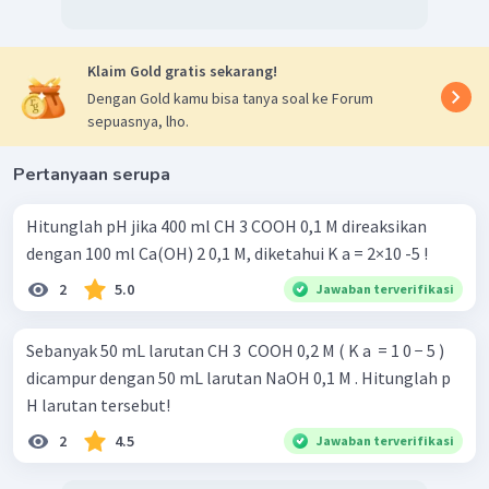
penyangga basa, dengan diketahui nilai
−
5
K
CH
COOH
=
1
0
.
a
3
Klaim Gold gratis sekarang!
b
+
[
H
]
=
K
×
a
g
Dengan Gold kamu bisa tanya soal ke Forum
10
mmol
−
5
=
1
0
×
sepuasnya, lho.
10
mmol
−
5
=
1
0
M
Pertanyaan serupa
+
pH
=
−
lo
g
[
H
]
−
5
=
−
lo
g
1
0
Hitunglah pH jika 400 ml CH 3 COOH 0,1 M direaksikan
=
5
dengan 100 ml Ca(OH) 2 0,1 M, diketahui K a = 2×10 -5 !
2
5.0
Jawaban terverifikasi
Jadi, nilai pH
larutan hasil reaksi penggaraman
tersebut adalah 5.
Sebanyak 50 mL larutan CH 3 ​ COOH 0,2 M ( K a ​ = 1 0 − 5 )
dicampur dengan 50 mL larutan NaOH 0,1 M . Hitunglah p
H larutan tersebut!
2
4.5
Jawaban terverifikasi