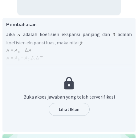
Pembahasan
Jika
adalah koefisien ekspansi panjang dan
adalah
koefisien ekspansi luas, maka nilai
:
Mengingat
, dapat disimpulkan bahwa
atau
Buka akses jawaban yang telah terverifikasi
Lihat Iklan
Dengan menggunakan binomial Newton dapat diketahui:
Namun
, sehingga nilai
lebih kecil jika