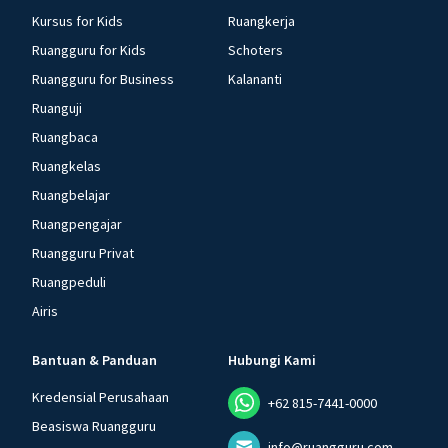
Kursus for Kids
Ruangkerja
Ruangguru for Kids
Schoters
Ruangguru for Business
Kalananti
Ruanguji
Ruangbaca
Ruangkelas
Ruangbelajar
Ruangpengajar
Ruangguru Privat
Ruangpeduli
Airis
Bantuan & Panduan
Hubungi Kami
Kredensial Perusahaan
+62 815-7441-0000
Beasiswa Ruangguru
info@ruangguru.com