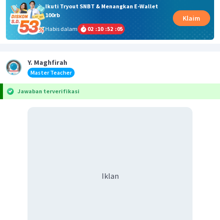
Ikuti Tryout SNBT & Menangkan E-Wallet
100rb
Klaim
Habis dalam
02
:
10
:
52
:
05
Y. Maghfirah
Master Teacher
Jawaban terverifikasi
Iklan