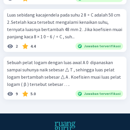
Luas sebidang kacajendeIa pada suhu 2 8 ∘ C adalah 50 cm
2 .Setelah kaca tersebut mengalami kenaikan suhu,
ternyata luasnya bertambah 48 mm 2 . Jika koefisien muai
panjang kaca 8 × 1 0 − 6 / ∘ C , suh...
2
4.4
Jawaban terverifikasi
Sebuah pelat logam dengan luas awal A 0 ​ dipanaskan
sampai suhunya naik sebesar △ T , sehingga luas pelat
logam bertambah sebesar △ A . Koefisien muai luas pelat
logam ( β ) tersebut sebesar ….
9
5.0
Jawaban terverifikasi