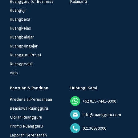
Ruangguru for Business
Kalananti
Ruanguji
Ruangbaca
Ruangkelas
Ruangbelajar
Ruangpengajar
Ruangguru Privat
Ruangpeduli
Airis
Bantuan & Panduan
Hubungi Kami
Kredensial Perusahaan
+62 815-7441-0000
Beasiswa Ruangguru
info@ruangguru.com
Cicilan Ruangguru
Promo Ruangguru
02130930000
Laporan Kerentanan