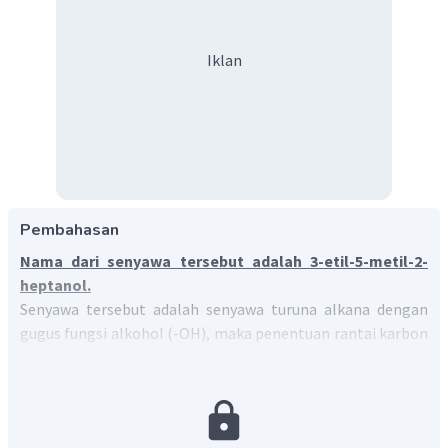
Iklan
Pembahasan
Nama dari senyawa tersebut adalah 3-etil-5-metil-2-
heptanol.
Senyawa tersebut adalah senyawa turuna alkana dengan
gugus fungsi alkohol (-OH), maka penentuan rantai karbon
utamanya dimulai dari atom karbon yang terdekat dengan
gugus fungsi alkohol.