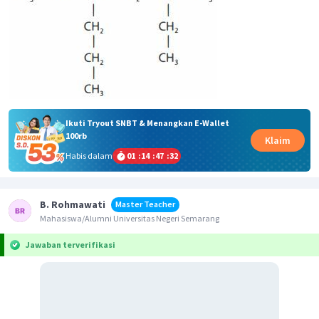
Ikuti Tryout SNBT & Menangkan E-Wallet
100rb
Klaim
Habis dalam
01
:
14
:
47
:
32
B. Rohmawati
Master Teacher
Mahasiswa/Alumni Universitas Negeri Semarang
Jawaban terverifikasi