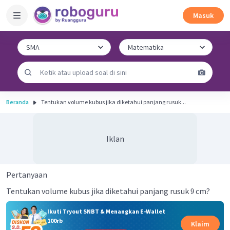
Masuk
Beranda
Tentukan volume kubus jika diketahui panjang rusuk...
Iklan
Pertanyaan
Tentukan volume kubus jika diketahui panjang rusuk
cm?
9
Ikuti Tryout SNBT & Menangkan E-Wallet
100rb
Klaim