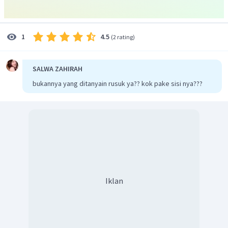
4.5
1
(
2 rating
)
SALWA ZAHIRAH
bukannya yang ditanyain rusuk ya?? kok pake sisi nya???
Iklan