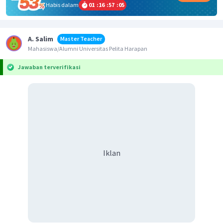
Habis dalam
01
:
16
:
57
:
04
A. Salim
Master Teacher
Mahasiswa/Alumni Universitas Pelita Harapan
Jawaban terverifikasi
Iklan