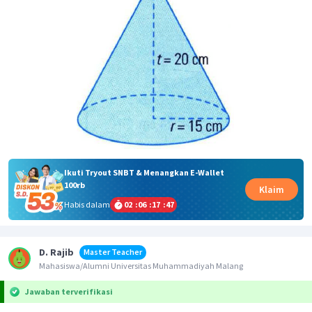
Ikuti Tryout SNBT & Menangkan E-Wallet
100rb
Klaim
Habis dalam
02
:
06
:
17
:
47
D. Rajib
Master Teacher
Mahasiswa/Alumni Universitas Muhammadiyah Malang
Jawaban terverifikasi