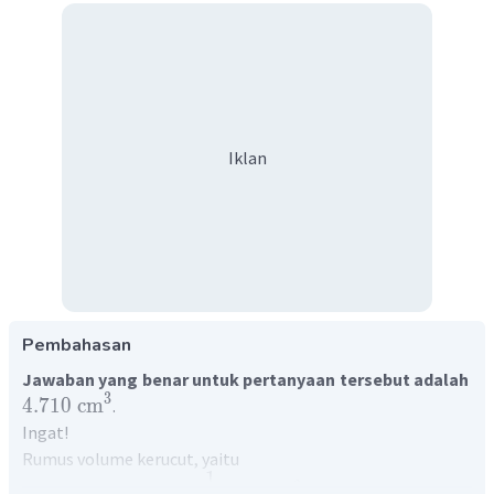
Iklan
Pembahasan
Jawaban yang benar untuk pertanyaan tersebut adalah
3
4.710
cm
.
Ingat!
Rumus volume kerucut, yaitu
1
2
V
=
×
×
×