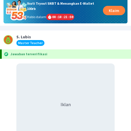
Ikuti Tryout SNBT & Menangkan E-Wallet
100rb
Klaim
Habis dalam
00
:
18
:
21
:
59
S. Lubis
Master Teacher
Jawaban terverifikasi
Iklan