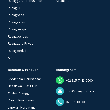
Ruangguru for Business
Kalananti
Ruanguji
Ruangbaca
Ruangkelas
Ruangbelajar
Ruangpengajar
Ruangguru Privat
Ruangpeduli
Airis
Bantuan & Panduan
Hubungi Kami
Kredensial Perusahaan
+62 815-7441-0000
Beasiswa Ruangguru
info@ruangguru.com
Cicilan Ruangguru
Promo Ruangguru
02130930000
Laporan Kerentanan