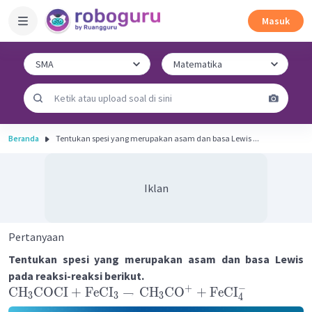
Masuk
Beranda
Tentukan spesi yang merupakan asam dan basa Lewis ...
Iklan
Pertanyaan
Tentukan spesi yang merupakan asam dan basa Lewis
pada reaksi-reaksi berikut.
+
−
CH
COCI
+
FeCI
→
CH
CO
+
FeCI
3
3
3
4