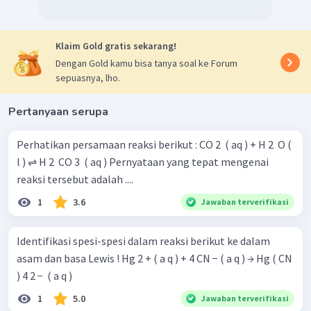
Klaim Gold gratis sekarang!
Dengan Gold kamu bisa tanya soal ke Forum
sepuasnya, lho.
Pertanyaan serupa
Perhatikan persamaan reaksi berikut : CO 2 ​ ( aq ) + H 2 ​ O (
l ) ⇌ H 2 ​ CO 3 ​ ( aq ) Pernyataan yang tepat mengenai
reaksi tersebut adalah ....
1
3.6
Jawaban terverifikasi
Identifikasi spesi-spesi dalam reaksi berikut ke dalam
asam dan basa Lewis ! Hg 2 + ( a q ) + 4 CN − ( a q ) → Hg ( CN
) 4 2 − ​ ( a q )
1
5.0
Jawaban terverifikasi