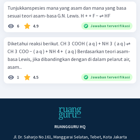
Tunjukkanspesies mana yang asam dan mana yang basa
sesuai teori asam-basa G.N. Lewis. H + + F − ⇌ HF
6
4.9
Jawaban terverifikasi
Diketahui reaksi berikut. CH 3 ​ COOH ( a q ) + NH 3 ​ ( a q ) ⇌
CH 3 ​ COO − ( a q ) + NH 4 + ​ ( a q ) Berdasarkan teori asam-
basa Lewis, jika dibandingkan dengan di dalam pelarut air,
asam...
1
4.5
Jawaban terverifikasi
RUANGGURU HQ
Jl. Dr. Saharjo No.161, Manggarai Selatan, Tebet, Kota Jakarta