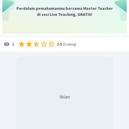
FeCl
dan spesi yang bertindak sebagai basa Lewis
3
Perdalam pemahamanmu bersama Master Teacher
CH
COCl
adalah
.
3
di sesi Live Teaching, GRATIS!
2.5
1
(
2 rating
)
Iklan