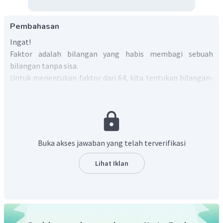
Pembahasan
Ingat!
Faktor adalah bilangan yang habis membagi sebuah
bilangan tanpa sisa.
Untuk menentukan faktor dari 64, kita tentukan bilangan-
bilangan mana saja yang habis membagi tanpa sisa
bilangan 64. Sehingga:
64
:
1
=
64
64
:
2
=
32
64
:
4
=
16
Buka akses jawaban yang telah terverifikasi
64
:
8
=
8
64
:
16
=
4
Lihat Iklan
64
:
32
=
2
64
:
64
=
1
Dengan demikian, faktor dari 64 antara lain 1, 2, 4, 8, 16, 32,
dan 64.