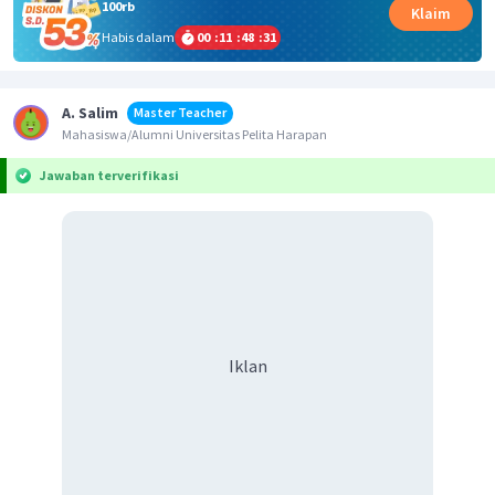
100rb
Klaim
Habis dalam
00
:
11
:
48
:
31
A. Salim
Master Teacher
Mahasiswa/Alumni Universitas Pelita Harapan
Jawaban terverifikasi
Iklan