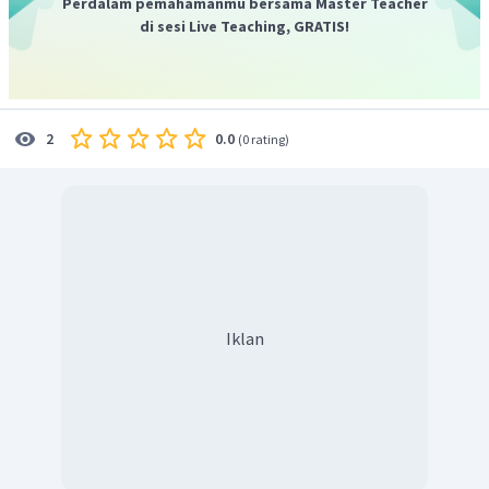
Perdalam pemahamanmu bersama Master Teacher
di sesi Live Teaching, GRATIS!
0.0
2
(
0 rating
)
Iklan