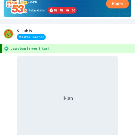
100rb
Klaim
Habis dalam
02
:
02
:
47
:
53
S. Lubis
Master Teacher
Jawaban terverifikasi
Iklan