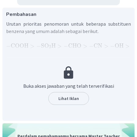
Pembahasan
Urutan prioritas penomoran untuk beberapa substituen
benzena yang umum adalah sebagai berikut.
−
COOH
>
−
SO
H
>
−
CHO
>
−
CN
>
−
OH
>
−
3
Pada tata nama benzena, jika terdapat dua substituen,
posisi substituen dinyatakan dengan awalan
o
(orto),
m
(meta), atau
p
(para). Awalan orto untuk menyatakan posisi
substituen pada atom C nomor 1,2; meta untuk posisi 1,3;
Buka akses jawaban yang telah terverifikasi
dan para untuk posisi 1,4.
Dengan demikian, pada senyawa
m
-metilanilina artinya
Lihat Iklan
−
NH
anilina (benzena yang tersubstitusi oleh gugus
)
2
(
−
CH
)
bertindak sebagai rantai induk, sedangkan metil
3
bertindak sebagai cabang dengan posisi meta (1,3).
Perdalam pemahamanmu bersama Master Teacher