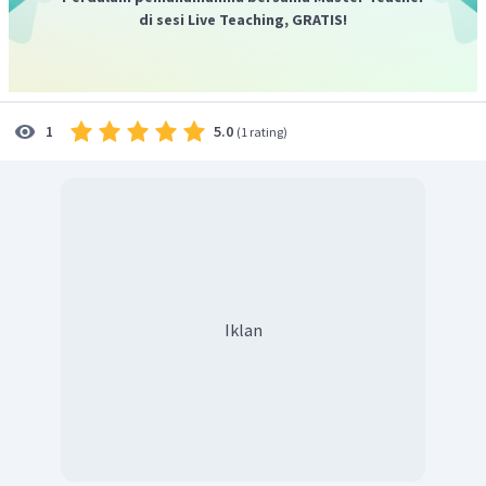
di sesi Live Teaching, GRATIS!
5.0
1
(
1 rating
)
Jadi, rumus struktur dari
m
-metilanilina adalah sebagai
berikut.
Iklan