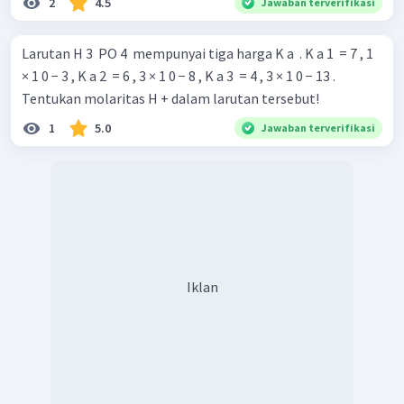
2
4.5
Jawaban terverifikasi
Larutan H 3 ​ PO 4 ​ mempunyai tiga harga K a ​ . K a 1 ​ = 7 , 1
× 1 0 − 3 , K a 2 ​ = 6 , 3 × 1 0 − 8 , K a 3 ​ = 4 , 3 × 1 0 − 13 .
Tentukan molaritas H + dalam larutan tersebut!
1
5.0
Jawaban terverifikasi
Iklan