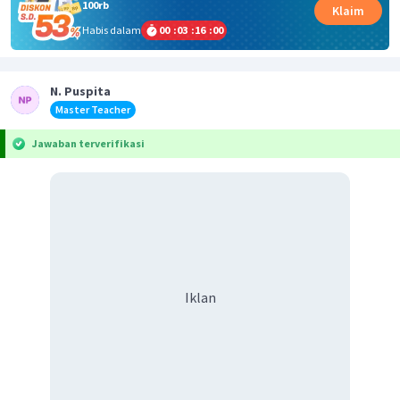
100rb
Klaim
Habis dalam
00
:
03
:
16
:
00
N. Puspita
Master Teacher
Jawaban terverifikasi
Iklan