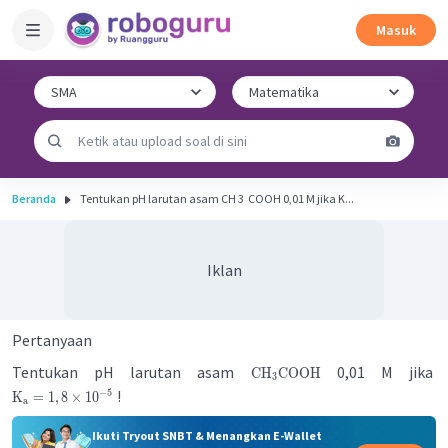
Masuk
Beranda
Tentukan pH larutan asam CH 3 ​ COOH 0,01 M jika K...
Iklan
Pertanyaan
Tentukan pH larutan asam
0,01 M jika
CH
COOH
3
!
−
5
K
=
1
,
8
×
1
0
a
Ikuti Tryout SNBT & Menangkan E-Wallet