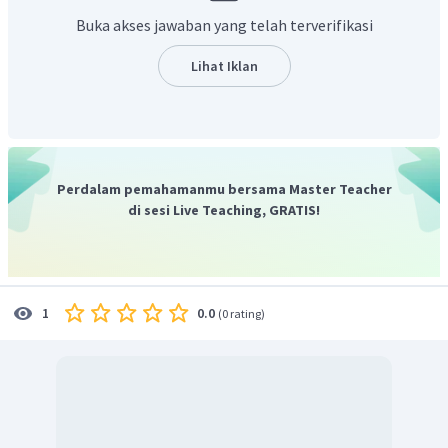
Buka akses jawaban yang telah terverifikasi
Lihat Iklan
Oleh karena itu, pH asam asetat adalah 4 - log 4,2.
Perdalam pemahamanmu bersama Master Teacher
Jadi, jawaban yang benar pH larutan tersebut adalah 4 -
di sesi Live Teaching, GRATIS!
log 4,2
.
0.0
1
(
0 rating
)