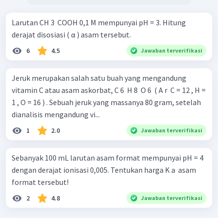
Larutan CH 3 ​ COOH 0,1 M mempunyai pH = 3. Hitung
derajat disosiasi ( α ) asam tersebut.
6
4.5
Jawaban terverifikasi
Jeruk merupakan salah satu buah yang mengandung
vitamin C atau asam askorbat, C 6 ​ H 8 ​ O 6 ​ ( A r ​ C = 12 , H =
1 , O = 16 ) . Sebuah jeruk yang massanya 80 gram, setelah
dianalisis mengandung vi...
1
2.0
Jawaban terverifikasi
Sebanyak 100 mL larutan asam format mempunyai pH = 4
dengan derajat ionisasi 0,005. Tentukan harga K a ​ asam
format tersebut!
2
4.8
Jawaban terverifikasi