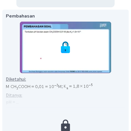
Pembahasan
Diketahui:
;
Ditanya:
pH = ...
Penyelesaian:
Larutan asam
merupakan asam lemah.
Penentuan pHnya dapat dilakukan sebagai berikut.