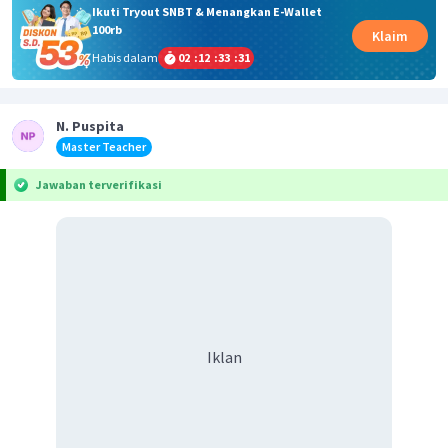
Ikuti Tryout SNBT & Menangkan E-Wallet
100rb
Klaim
Habis dalam
02
:
12
:
33
:
31
N. Puspita
Master Teacher
Jawaban terverifikasi
Iklan