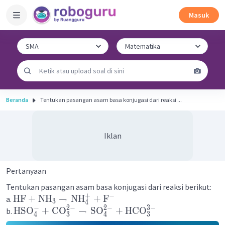
Masuk
Beranda
Tentukan pasangan asam basa konjugasi dari reaksi ...
Iklan
Pertanyaan
Tentukan pasangan asam basa konjugasi dari reaksi berikut:
+
−
HF
+
NH
→
NH
+
F
a.
3
4
−
2
−
2
−
3
−
HSO
+
CO
→
SO
+
HCO
b.
4
3
4
3