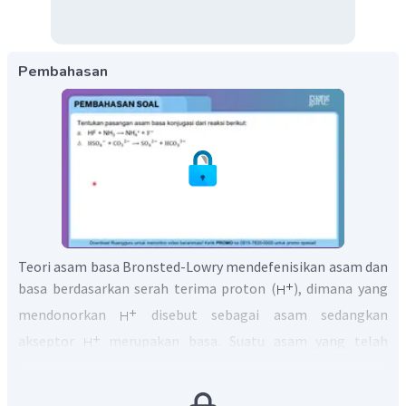
Pembahasan
Teori asam basa Bronsted-Lowry mendefenisikan asam dan
basa berdasarkan serah terima proton (
), dimana yang
mendonorkan
disebut sebagai asam sedangkan
akseptor
merupakan basa. Suatu asam yang telah
mendonorkan
(telah kekurangan 1
) disebut sebagai
basa konjugasi. Sedangkan basa yang telah menerima