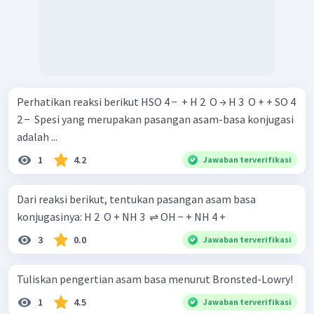
Perhatikan reaksi berikut HSO 4 − ​ + H 2 ​ O → H 3 ​ O + + SO 4
2 − ​ Spesi yang merupakan pasangan asam-basa konjugasi
adalah ...
1
4.2
Jawaban terverifikasi
Dari reaksi berikut, tentukan pasangan asam basa
konjugasinya: H 2 ​ O + NH 3 ​ ⇌ OH − + NH 4 + ​
3
0.0
Jawaban terverifikasi
Tuliskan pengertian asam basa menurut Bronsted-Lowry!
1
4.5
Jawaban terverifikasi