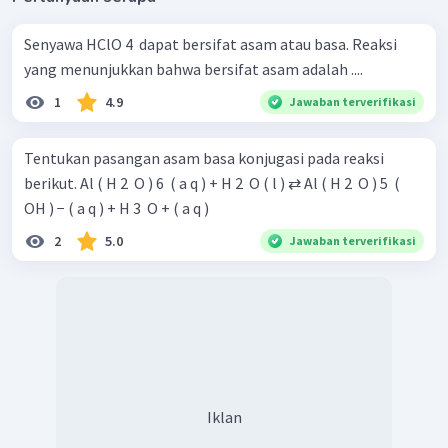
Senyawa HClO 4 ​ dapat bersifat asam atau basa. Reaksi
yang menunjukkan bahwa bersifat asam adalah ....
1
4.9
Jawaban terverifikasi
Tentukan pasangan asam basa konjugasi pada reaksi
berikut. Al ( H 2 ​ O ) 6 ​ ( a q ) + H 2 ​ O ( l ) ⇄ Al ( H 2 ​ O ) 5 ​ (
OH ) − ( a q ) + H 3 ​ O + ( a q )
2
5.0
Jawaban terverifikasi
Iklan