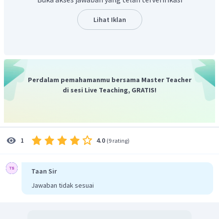
Lihat Iklan
Jadi, diperoleh tinggi tabung adalah
.
Perdalam pemahamanmu bersama Master Teacher
di sesi Live Teaching, GRATIS!
4.0
1
(
9 rating
)
Taan Sir
Jawaban tidak sesuai