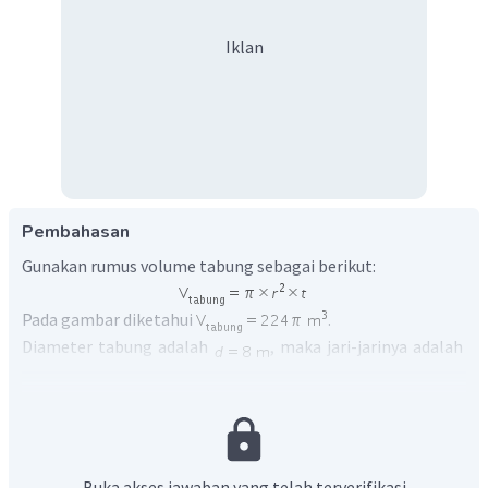
Iklan
Pembahasan
Gunakan rumus volume tabung sebagai berikut:
Pada gambar diketahui
.
Diameter tabung adalah
, maka jari-jarinya adalah
.
Akan ditentukan tinggi dari tabung, perhatikan
perhitungan berikut:
Buka akses jawaban yang telah terverifikasi