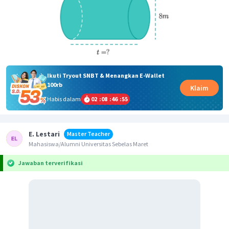
Ikuti Tryout SNBT & Menangkan E-Wallet
100rb
Klaim
Habis dalam
02
:
08
:
46
:
55
E. Lestari
Master Teacher
Mahasiswa/Alumni Universitas Sebelas Maret
Jawaban terverifikasi