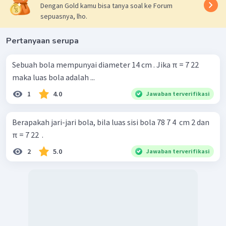
Dengan Gold kamu bisa tanya soal ke Forum
sepuasnya, lho.
Pertanyaan serupa
Sebuah bola mempunyai diameter 14 cm . Jika π = 7 22 ​
maka luas bola adalah ...
1
4.0
Jawaban terverifikasi
Berapakah jari-jari bola, bila luas sisi bola 78 7 4 ​ cm 2 dan
π = 7 22 ​ .
2
5.0
Jawaban terverifikasi