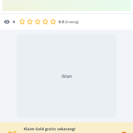
0.0
4
(
0 rating
)
Iklan
Klaim Gold gratis sekarang!