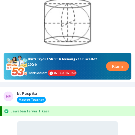
Ikuti Tryout SNBT & Menangkan E-Wallet
100rb
Klaim
Habis dalam
02
:
10
:
32
:
59
N. Puspita
Master Teacher
Jawaban terverifikasi