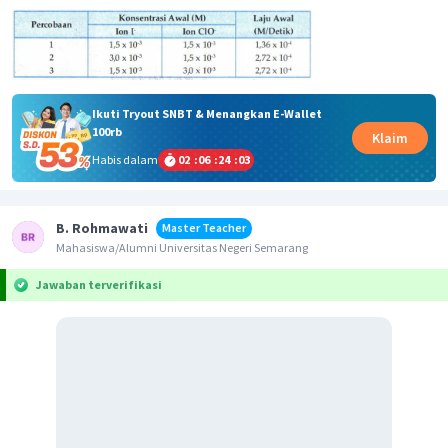
Ikuti Tryout SNBT & Menangkan E-Wallet
100rb
Klaim
Habis dalam
02
:
06
:
24
:
03
B. Rohmawati
Master Teacher
Mahasiswa/Alumni Universitas Negeri Semarang
Jawaban terverifikasi