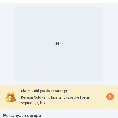
2
−
3
(
1
,
5
x
1
0
M
)
−
4
−
1
1
,
36
x
1
0
M
detik
=
−
6
2
2
,
25
x
1
0
M
−
1
−
1
−
1
=
60
,
44
M
M
detik
Jadi, jawaban sesuai dengan uraian di atas.
Iklan
Klaim Gold gratis sekarang!
Dengan Gold kamu bisa tanya soal ke Forum
sepuasnya, lho.
Pertanyaan serupa