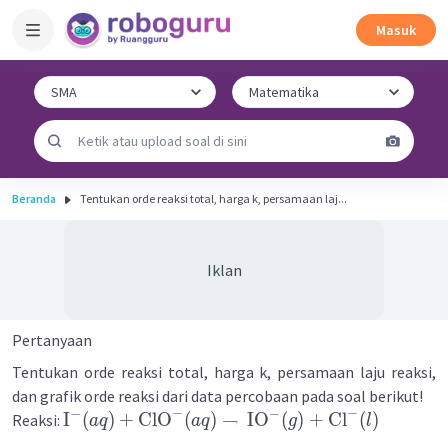
Masuk
Beranda
Tentukan orde reaksi total, harga k, persamaan laj...
Iklan
Pertanyaan
Tentukan orde reaksi total, harga k, persamaan laju reaksi,
dan grafik orde reaksi dari data percobaan pada soal berikut!
−
−
−
−
I
(
)
+
ClO
(
)
→
IO
(
)
+
Cl
(
)
Reaksi:
a
q
a
q
g
l