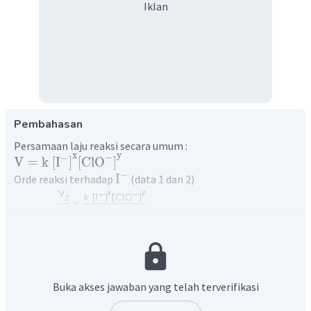
Iklan
Pembahasan
Persamaan laju reaksi secara umum :
y
x
−
−
V
=
k
[
I
]
[
ClO
]
−
I
Orde reaksi terhadap
(data 1 dan 2)
Buka akses jawaban yang telah terverifikasi
−
ClO
Orde reaksi terhadap
(data 1 dan 3)