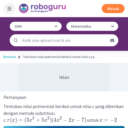
Masuk
Beranda
Tentukan nilai polinomial berikut untuk nilai x ya...
Iklan
Pertanyaan
Tentukan nilai polinomial berikut untuk nilai
yang diberikan
x
dengan metode substitusi.
3
2
2
(
)
=
(
3
+
5
)
(
4
−
2
−
7
)
=
−
2
c.
untuk
r
x
x
x
x
x
x