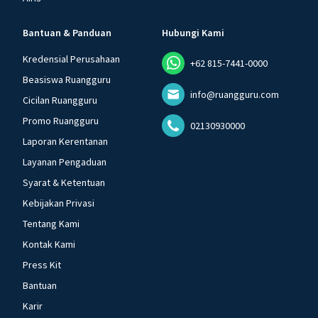
Bantuan & Panduan
Hubungi Kami
Kredensial Perusahaan
+62 815-7441-0000
Beasiswa Ruangguru
info@ruangguru.com
Cicilan Ruangguru
Promo Ruangguru
02130930000
Laporan Kerentanan
Layanan Pengaduan
Syarat & Ketentuan
Kebijakan Privasi
Tentang Kami
Kontak Kami
Press Kit
Bantuan
Karir