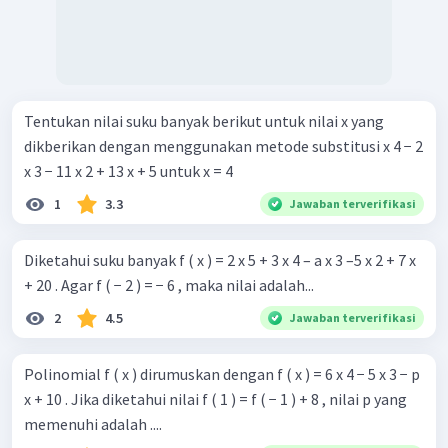
Tentukan nilai suku banyak berikut untuk nilai x yang
dikberikan dengan menggunakan metode substitusi x 4 − 2
x 3 − 11 x 2 + 13 x + 5 untuk x = 4
1
3.3
Jawaban terverifikasi
Diketahui suku banyak f ( x ) = 2 x 5 + 3 x 4 – a x 3 –5 x 2 + 7 x
+ 20 . Agar f ( − 2 ) = − 6 , maka nilai adalah...
2
4.5
Jawaban terverifikasi
Polinomial f ( x ) dirumuskan dengan f ( x ) = 6 x 4 − 5 x 3 − p
x + 10 . Jika diketahui nilai f ( 1 ) = f ( − 1 ) + 8 , nilai p yang
memenuhi adalah ....