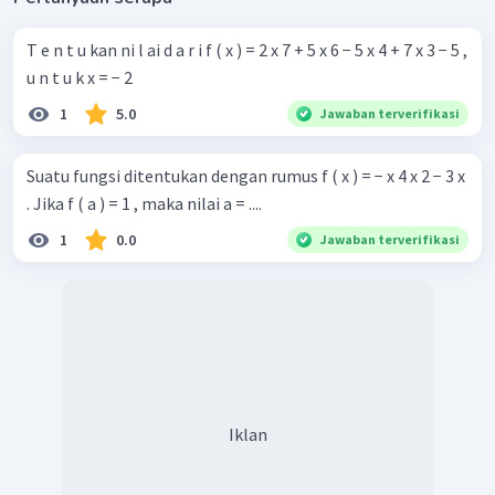
T e n t u kan ni l ai d a r i f ( x ) = 2 x 7 + 5 x 6 − 5 x 4 + 7 x 3 − 5 ,
u n t u k x = − 2
1
5.0
Jawaban terverifikasi
Suatu fungsi ditentukan dengan rumus f ( x ) = − x 4 x 2 − 3 x ​
. Jika f ( a ) = 1 , maka nilai a = ....
1
0.0
Jawaban terverifikasi
Iklan