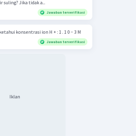
 suling? Jika tidak a...
Jawaban terverifikasi
Hitunglah pH larutan jika diketahui konsentrasi ion H + : 1 . 1 0 − 3 M
Jawaban terverifikasi
Iklan