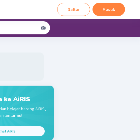
Daftar
Masuk
a ke AiRIS
dan belajar bareng AiRIS,
n pintarmu!
hat AiRIS