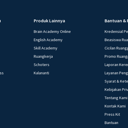
u
Produk Lainnya
Bantuan & 
Brain Academy Online
Kredensial P
English Academy
Beasiswa Ru
Skill Academy
Cicilan Ruang
Ruangkerja
Promo Ruang
Schoters
Laporan Kere
ess
Kalananti
Layanan Pen
Syarat & Ket
Kebijakan Pri
Tentang Kami
Kontak Kami
Press Kit
Bantuan