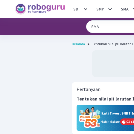
SD
SMP
SMA
Beranda
Tentukan nilai pH larutan H 2
Pertanyaan
Tentukan nilai pH larutan
Ikuti Tryout SNBT 
Habis dalam
01
:
1