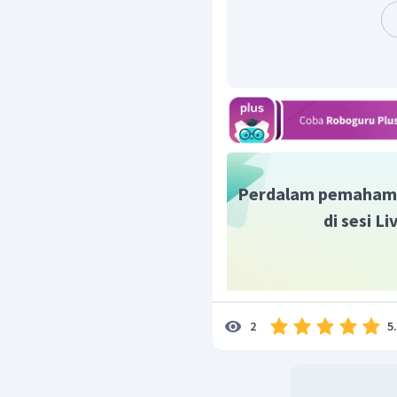
Dengan demikian, pH lar
Perdalam pemaham
di sesi L
5
2