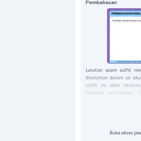
Pembahasan
Larutan asam sulfit me
dilarutkan dalam air aka
sulfit ini akan terion
keadaan setimbang. T
dinamakan tetapan kese
digunakan rumus berikut.
Buka akses jaw