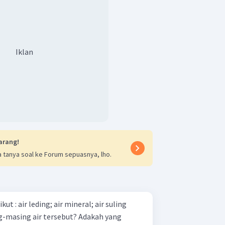
Iklan
arang!
 tanya soal ke Forum sepuasnya, lho.
 air suling