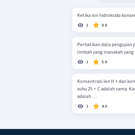
Ketika ion hidroksida konsent
1
0.0
Perhatikan data pengujian pH
limbah yang manakah yang 
1
5.0
Konsentrasi ion H + dan kon
suhu 25 ∘ C adalah sama. Kar
adalah …
1
4.0