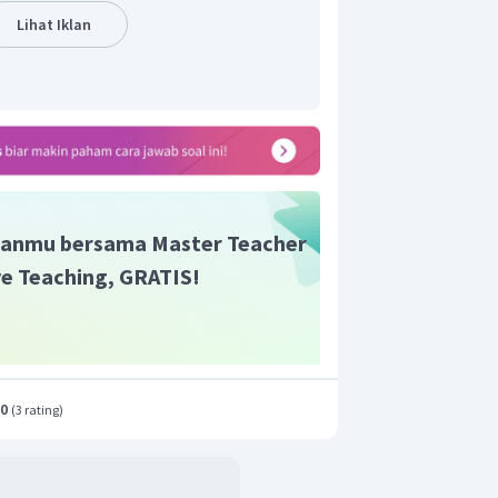
Lihat Iklan
utan sebesar 4.
anmu bersama Master Teacher
ive Teaching, GRATIS!
.0
(
3 rating
)