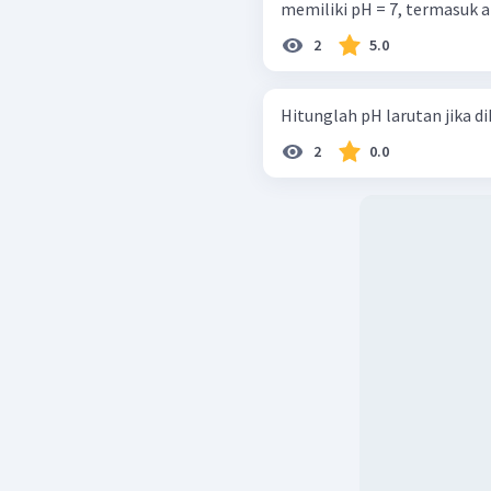
memiliki pH = 7, termasuk air
2
5.0
2
0.0