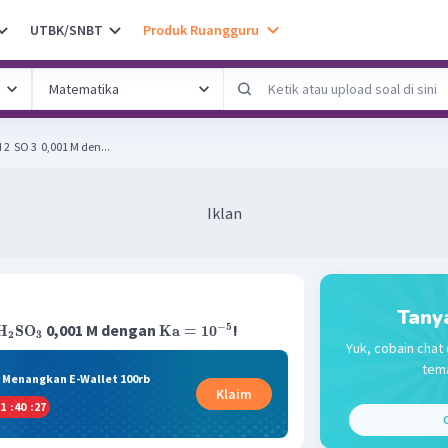
UTBK/SNBT
Produk Ruangguru
 ​ SO 3 ​ 0,001 M den...
Iklan
Tany
0,001 M dengan
!
−
5
H
SO
Ka
=
10
2
3
Yuk, cobain chat 
tema
& Menangkan E-Wallet 100rb
Klaim
1
:
40
:
26
C