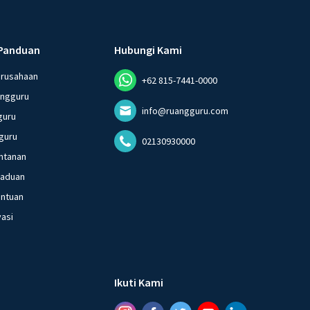
Panduan
Hubungi Kami
erusahaan
+62 815-7441-0000
angguru
info@ruangguru.com
guru
guru
02130930000
ntanan
gaduan
entuan
vasi
Ikuti Kami