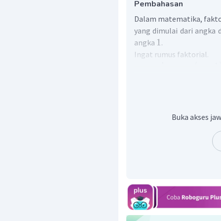
Pembahasan
Dalam matematika, fakto
yang dimulai dari angka 
1
angka
.
Ingat rumus faktorial.
!
=
×
(
−
1
n
n
n
Maka diperoleh:
Jadi, jawaban yang tepat
Buka akses jaw