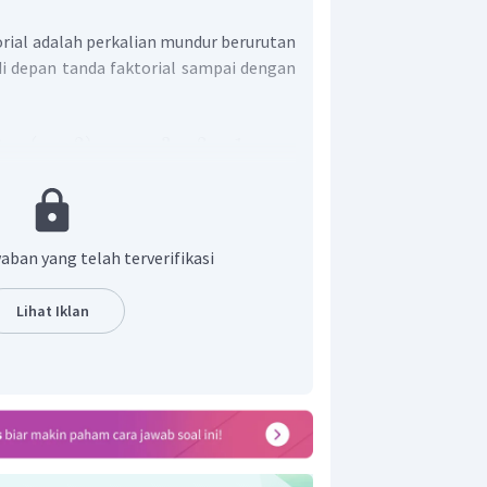
rial adalah perkalian mundur berurutan
di depan tanda faktorial sampai dengan
)
×
(
−
2
)
×
...
×
3
×
2
×
1
n
 adalah
.
aban yang telah terverifikasi
Lihat Iklan