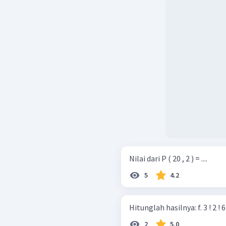
Nilai dari P ( 20 , 2 ) = ....
5
4.2
Hitunglah hasilnya: f. 3 ! 2 ! 
2
5.0