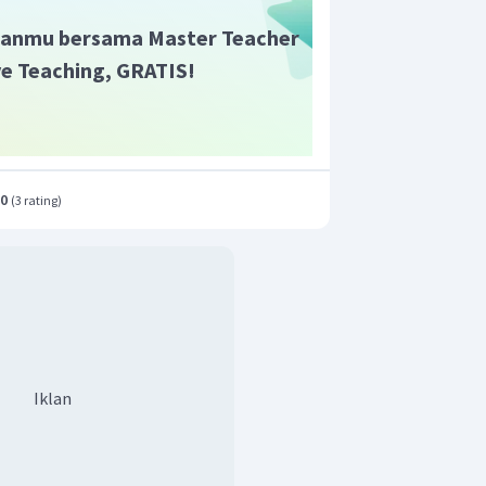
anmu bersama Master Teacher
ive Teaching, GRATIS!
.0
(
3 rating
)
Iklan