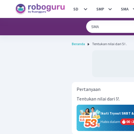
SD
SMP
SMA
Beranda
Tentukan nilai dari 5 ! .
Pertanyaan
Tentukan nilai dari
.
5
!
Ikuti Tryout SNBT 
Habis dalam
00
:
2