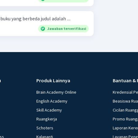
uku yang berbeda judul adalah ....
Jawaban terverifikasi
u
Produk Lainnya
Bantuan & 
Brain Academy Online
Kredensial P
English Academy
Beasiswa Ru
Skill Academy
Cicilan Ruang
Ruangkerja
Promo Ruang
Schoters
Laporan Kere
ess
Kalananti
Layanan Pen