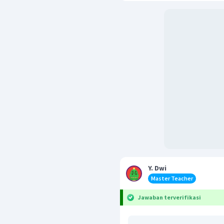
Y. Dwi
Master Teacher
Jawaban terverifikasi