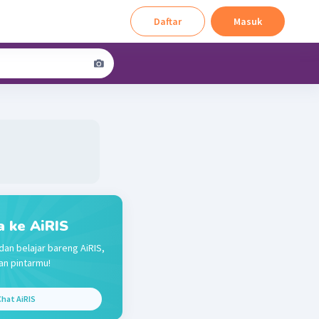
Daftar
Masuk
a ke AiRIS
dan belajar bareng AiRIS,
n pintarmu!
hat AiRIS