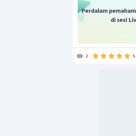
Perdalam pemaham
di sesi L
5
2