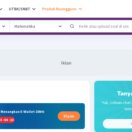
UTBK/SNBT
Produk Ruangguru
Iklan
Tany
Yuk, cobain chat 
tema
& Menangkan E-Wallet 100rb
Klaim
3
:
04
:
13
C