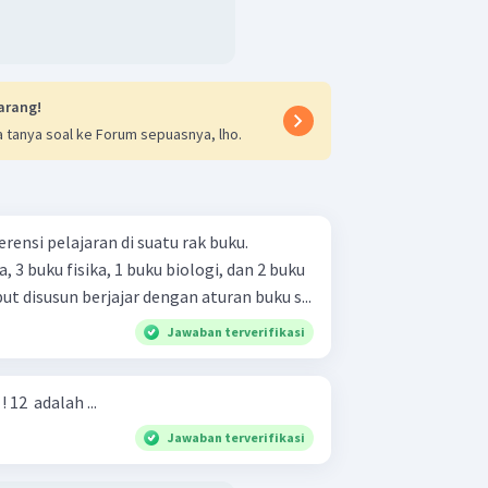
arang!
 tanya soal ke Forum sepuasnya, lho.
rensi pelajaran di suatu rak buku.
3 buku fisika, 1 buku biologi, dan 2 buku
ut disusun berjajar dengan aturan buku s...
Jawaban terverifikasi
 ! 12 ​ adalah ...
Jawaban terverifikasi