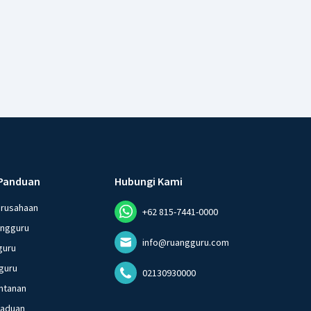
Panduan
Hubungi Kami
erusahaan
+62 815-7441-0000
angguru
info@ruangguru.com
guru
guru
02130930000
ntanan
gaduan