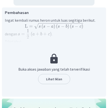
Pembahasan
Ingat kembali rumus heron untuk luas segitiga berikut.
L
=
(
−
)
(
−
)
(
−
)
s
s
a
s
b
s
c
1
=
(
+
+
)
dengan
.
s
a
b
c
2
Diketahui:
Sisi-sisi pada segitiga yaitu a =
13
cm
14
cm
, b =
, dan c =
15
cm
Mencari nilai semiperimeter (setengah keliling segitiga)
terlebih dahulu.
Buka akses jawaban yang telah terverifikasi
Lihat Iklan
Sehingga, diperoleh luas segitiga:
L
=
21
(
21
−
13
)
(
21
−
14
)
(
21
−
15
)
=
21
×
8
×
7
×
6