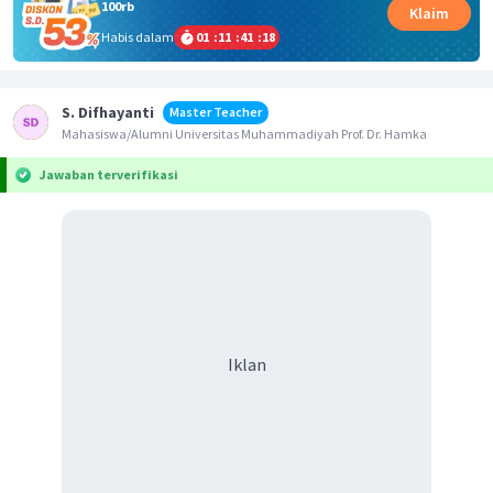
100rb
Klaim
Habis dalam
01
:
11
:
41
:
18
S. Difhayanti
Master Teacher
Mahasiswa/Alumni Universitas Muhammadiyah Prof. Dr. Hamka
Jawaban terverifikasi
Iklan