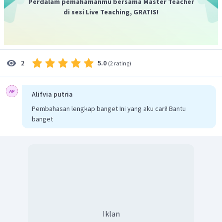
Perdalam pemahamanmu bersama Master Teacher
=
7.056
di sesi Live Teaching, GRATIS!
2
=
84
cm
2
84
cm
Jadi, luas segitiga tersebut adalah
.
5.0
2
(
2 rating
)
Alifvia putria
Pembahasan lengkap banget Ini yang aku cari! Bantu
banget
Iklan