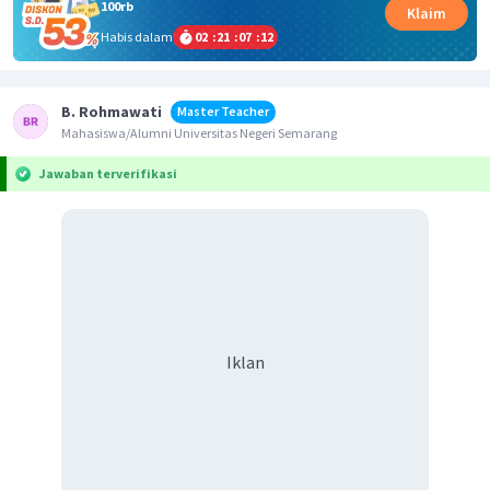
100rb
Klaim
Habis dalam
02
:
21
:
07
:
11
B. Rohmawati
Master Teacher
Mahasiswa/Alumni Universitas Negeri Semarang
Jawaban terverifikasi
Iklan