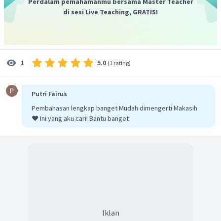
Perdalam pemahamanmu bersama Master Teacher
di sesi Live Teaching, GRATIS!
5.0
1
(
1 rating
)
Putri Fairus
Pembahasan lengkap banget Mudah dimengerti Makasih
❤️ Ini yang aku cari! Bantu banget
Iklan