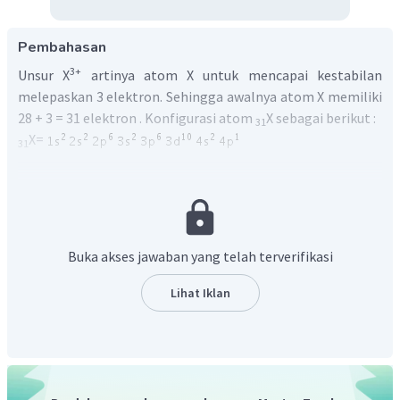
Pembahasan
3+
Unsur X
artinya atom X untuk mencapai kestabilan
melepaskan 3 elektron. Sehingga awalnya atom X memiliki
28 + 3 = 31 elektron . Konfigurasi atom
X sebagai berikut :
31
X=
31
Menentukan periode :
Periode suatu unsur sama dengan jumlah kulit atom dalam
konfigurasi elektron. Jumlah kulit atom X adalah 4
sehingga unsur X pada
periode 4.
Menentukan golongan :
Buka akses jawaban yang telah terverifikasi
Unsur X berakhir pada subkulit p sehingga ada di golongan
2
1
Lihat Iklan
A dan jumlah elektron pada kulit terakhir 4s
4p
(2+1)
adalah 3. Jadi unsur berada di
golongan IIIA.
Jadi, unsur terletak digolongan IIIA periode 4.