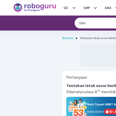
SD
SMP
SMA
Beranda
Tentukan letak unsur beriku
Pertanyaan
Tentukan letak unsur beri
3+
Diketahui unsur A
memiliki
Ikuti Tryout SNBT 
Habis dalam
02
:
1