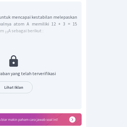
 untuk mencapai kestabilan melepaskan
walnya atom A memiliki 12 + 3 = 15
tom
A sebagai berikut :
15
ama dengan jumlah kulit atom dalam
umlah kulit atom A adalah 3 sehingga
aban yang telah terverifikasi
bkulit p sehingga ada di golongan A dan
2
3
it terakhir 3s
3p
(2+3) adalah 5. Jadi
Lihat Iklan
 VA.
olongan VA periode 3.