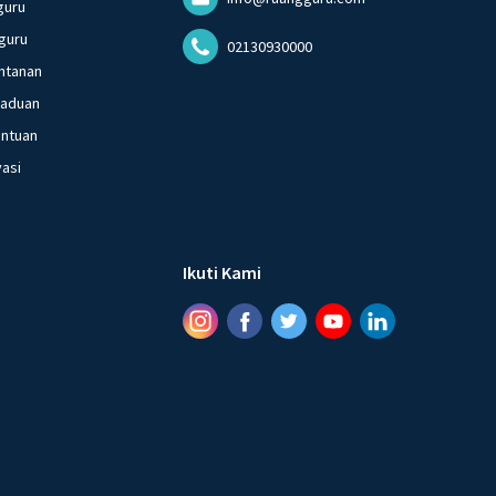
guru
guru
02130930000
ntanan
gaduan
entuan
vasi
Ikuti Kami