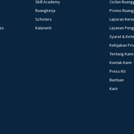
Skill Academy
Cicilan Ruang
Ruangkerja
Promo Ruang
Schoters
Laporan Kere
ess
Kalananti
Layanan Pen
Syarat & Ket
Kebijakan Pri
Tentang Kami
Kontak Kami
Press Kit
Bantuan
Karir