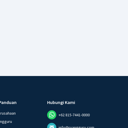
Panduan
Hubungi Kami
erusahaan
+62 815-7441-0000
angguru
info@ruangguru.com