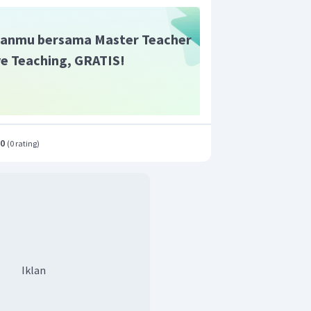
anmu bersama Master Teacher
ive Teaching, GRATIS!
.0
(
0 rating
)
Iklan