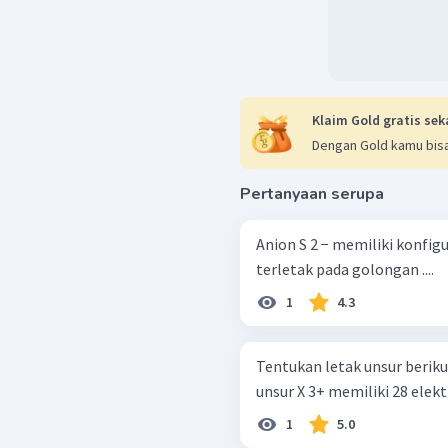
Klaim Gold gratis sek
Dengan Gold kamu bisa
Pertanyaan serupa
Anion S 2 − memiliki konfigu
terletak pada golongan ....
1
4.3
Tentukan letak unsur berikut dal
unsur X 3+ memiliki 28 elekt
1
5.0