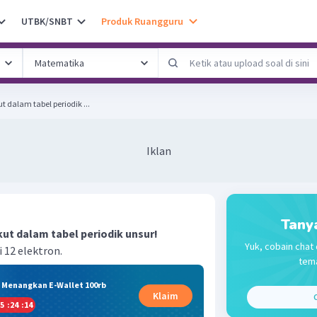
UTBK/SNBT
Produk Ruangguru
t dalam tabel periodik ...
Iklan
Tany
kut dalam tabel periodik unsur!
Yuk, cobain chat 
 12 elektron.
tema
& Menangkan E-Wallet 100rb
Klaim
C
5
:
24
:
14