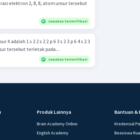
rasi elektron 2, 8, 8, atom unsur tersebut
Jawaban terverifikasi
 p 6 3 s 2 3 p 6 4 s 2 3
 p 6 5 s 2 4 d 10 5 p 3 Unsur tersebut terletak pada....
Jawaban terverifikasi
u
Produk Lainnya
Bantuan & 
Brain Academy Online
Kredensial P
English Academy
Beasiswa Ru