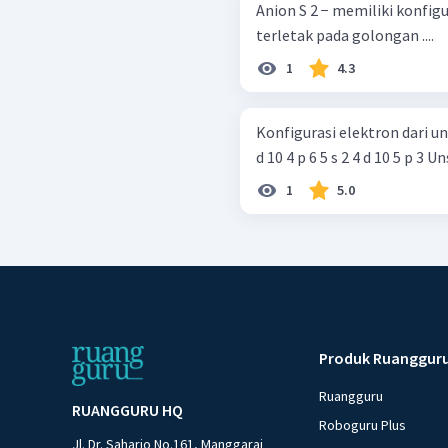
Anion S 2 − memiliki konfigu
terletak pada golongan ....
1
4.3
Konfigurasi elektron dari unsur X adalah 1 s 2 2 s 2 2
d 10 4
1
5.0
Produk Ruanggur
Ruangguru
RUANGGURU HQ
Roboguru Plus
Jl. Dr. Saharjo No.161, Manggarai