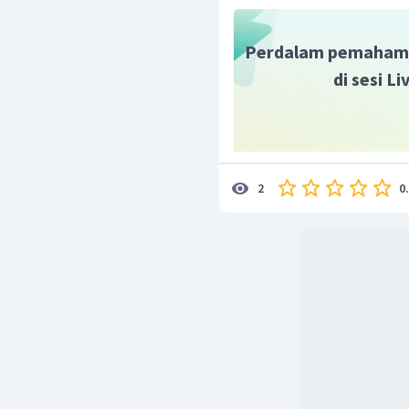
Perdalam pemaham
di sesi L
0
2