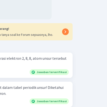
arang!
 tanya soal ke Forum sepuasnya, lho.
rasi elektron 2, 8, 8, atom unsur tersebut
Jawaban terverifikasi
am tabel periodik unsur! Diketahui
ron.
Jawaban terverifikasi