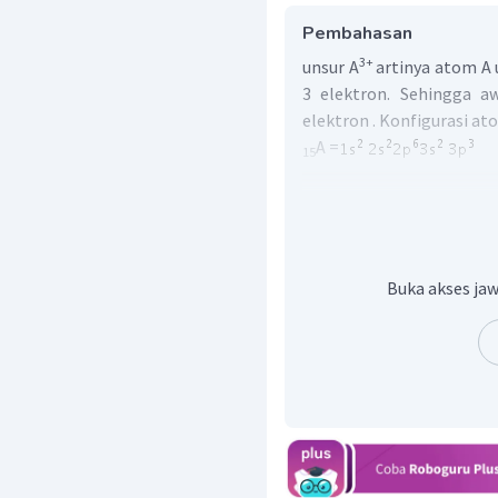
Pembahasan
3+
unsur A
artinya atom A
3 elektron. Sehingga a
elektron . Konfigurasi a
A =
15
menentukan periode :
Periode suatu unsur s
konfigurasi elektron. J
unsur A pada
periode 3.
menentukan golongan :
Buka akses jaw
Unsur A berakhir pada su
jumlah elektron pada kul
unsur berada di
golongan
Jadi, unsur terletak dig