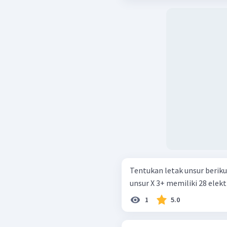
Tentukan letak unsur berikut dal
unsur X 3+ memiliki 28 elekt
1
5.0