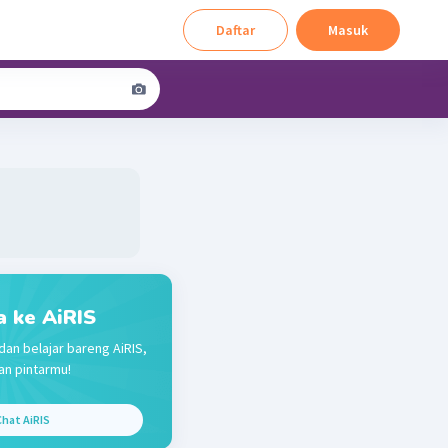
Daftar
Masuk
a ke AiRIS
dan belajar bareng AiRIS,
n pintarmu!
hat AiRIS