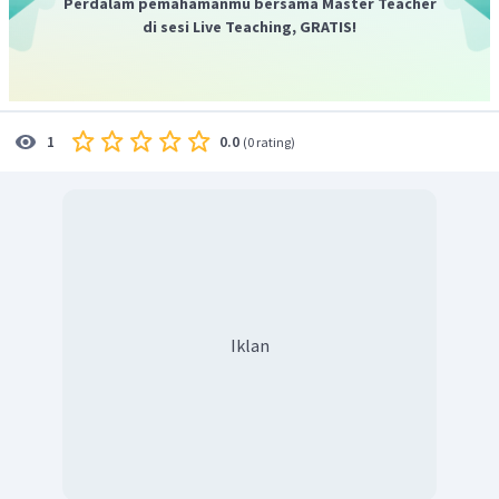
Perdalam pemahamanmu bersama Master Teacher
seperti berikut:
di sesi Live Teaching, GRATIS!
Maka diperoleh:
3
2
Faktorisasi prima dari 72 adalah
2
×
3
.
4
Faktorisasi prima dari 48 adalah
0.0
1
2
×
3
.
(
0 rating
)
3
Faktorisasi prima dari 24 adalah
2
×
3
.
Sehingga,
4
2
KPK
(
72
,
48
,
24
)
=
2
×
3
=
144
Dengan demikian, diperoleh KPK dari 72,48 dan 24 adalah
144.
Iklan