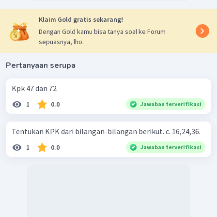
Klaim Gold gratis sekarang!
Dengan Gold kamu bisa tanya soal ke Forum
sepuasnya, lho.
Pertanyaan serupa
Kpk 47 dan 72
1
0.0
Jawaban terverifikasi
Tentukan KPK dari bilangan-bilangan berikut. c. 16,24,36.
1
0.0
Jawaban terverifikasi