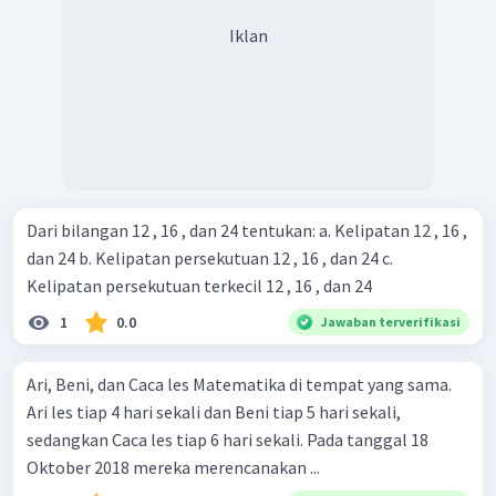
Iklan
Dari bilangan 12 , 16 , dan 24 tentukan: a. Kelipatan 12 , 16 ,
dan 24 b. Kelipatan persekutuan 12 , 16 , dan 24 c.
Kelipatan persekutuan terkecil 12 , 16 , dan 24
1
0.0
Jawaban terverifikasi
Ari, Beni, dan Caca les Matematika di tempat yang sama.
Ari les tiap 4 hari sekali dan Beni tiap 5 hari sekali,
sedangkan Caca les tiap 6 hari sekali. Pada tanggal 18
Oktober 2018 mereka merencanakan ...