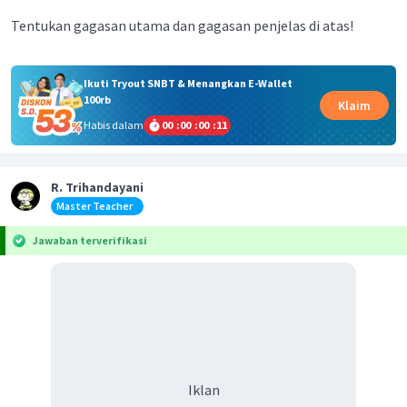
Tentukan gagasan utama dan gagasan penjelas di atas!
Ikuti Tryout SNBT & Menangkan E-Wallet
100rb
Klaim
Habis dalam
00
:
00
:
00
:
11
R. Trihandayani
Master Teacher
Jawaban terverifikasi
Iklan