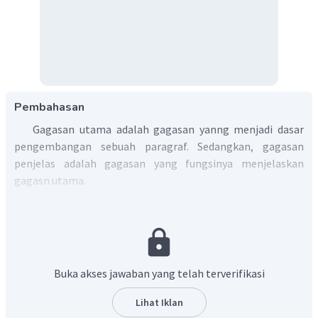
Pembahasan
Gagasan utama adalah gagasan yanng menjadi dasar
pengembangan sebuah paragraf. Sedangkan, gagasan
penjelas adalah gagasan yang fungsinya menjelaskan
gagasn utama.
Gagasan utama kalimat di atas adalah
Pantai
memiliki banyak manfaat
Gagasan penjelas kalimat di atas adalah
pantai
memiliki manfaat bagi kesehatan dan nutrisi.
Buka akses jawaban yang telah terverifikasi
Dengan demikian, kalimat utama terdapat pada
Lihat Iklan
kalimat kedua, sedangkan kalimat penjels terdapat