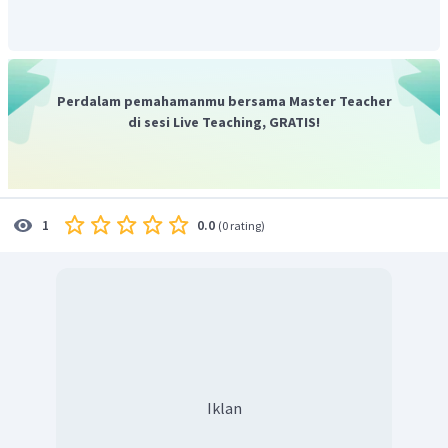
pada kalimat ketiga.
Perdalam pemahamanmu bersama Master Teacher
di sesi Live Teaching, GRATIS!
0.0
1
(
0 rating
)
Iklan