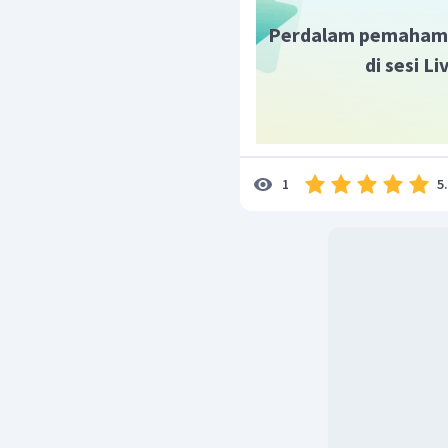
Perdalam pemaham
di sesi L
5
1