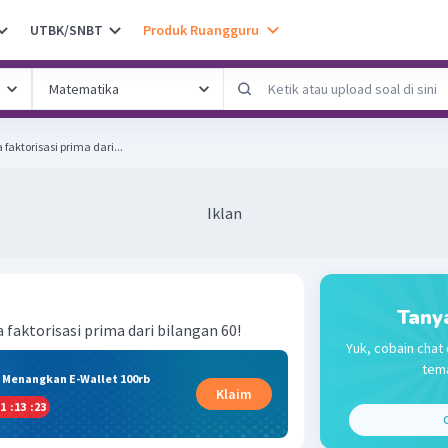
UTBK/SNBT
Produk Ruangguru
faktorisasi prima dari...
Iklan
Tany
 faktorisasi prima dari bilangan 60!
Yuk, cobain chat 
tema
& Menangkan E-Wallet 100rb
Klaim
1
:
13
:
23
C