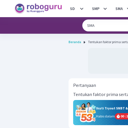
SD
SMP
SMA
Beranda
Tentukan faktor prima serta 
Pertanyaan
Tentukan faktor prima serta
Ikuti Tryout SNBT 
Habis dalam
00
:
1