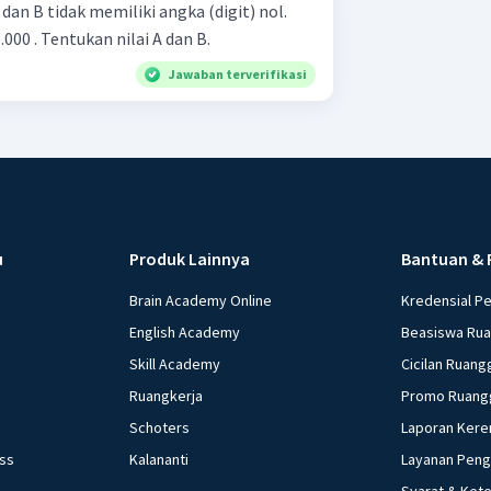
 dan B tidak memiliki angka (digit) nol.
.000 . Tentukan nilai A dan B.
Jawaban terverifikasi
u
Produk Lainnya
Bantuan & 
Brain Academy Online
Kredensial P
English Academy
Beasiswa Ru
Skill Academy
Cicilan Ruang
Ruangkerja
Promo Ruang
Schoters
Laporan Kere
ess
Kalananti
Layanan Pen