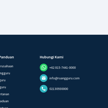
Panduan
Hubungi Kami
erusahaan
+62 815-7441-0000
angguru
info@ruangguru.com
guru
guru
02130930000
ntanan
gaduan