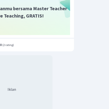
anmu bersama Master Teacher
ive Teaching, GRATIS!
.0
(
2 rating
)
Iklan