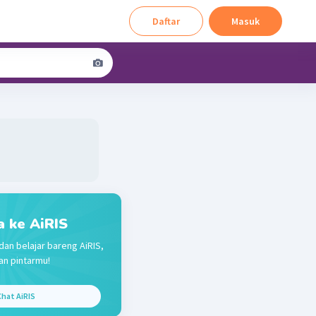
Daftar
Masuk
a ke AiRIS
dan belajar bareng AiRIS,
n pintarmu!
hat AiRIS