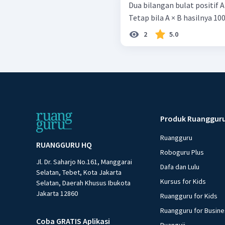
Dua bilangan bulat positif A
Tetap bila A × B hasilnya 100
2
5.0
Produk Ruanggur
Ruangguru
RUANGGURU HQ
Roboguru Plus
Jl. Dr. Saharjo No.161, Manggarai
Dafa dan Lulu
Selatan, Tebet, Kota Jakarta
Kursus for Kids
Selatan, Daerah Khusus Ibukota
Jakarta 12860
Ruangguru for Kids
Ruangguru for Busin
Coba GRATIS Aplikasi