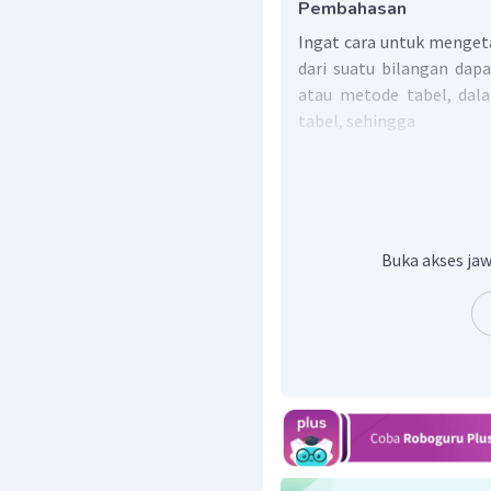
Pembahasan
Ingat cara untuk mengeta
dari suatu bilangan da
atau metode tabel, dal
tabel, sehingga
Buka akses jaw
Dari hasil di atas didapat
dan 5 serta faktorisai pri
Jadi, dapat disimpulkan b
dan 5 serta faktorisai pri