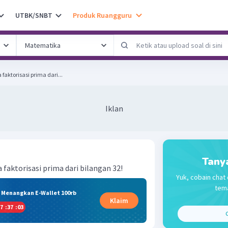
UTBK/SNBT
Produk Ruangguru
faktorisasi prima dari...
Iklan
Tany
 faktorisasi prima dari bilangan 32!
Yuk, cobain chat 
tema
& Menangkan E-Wallet 100rb
Klaim
7
:
37
:
03
C