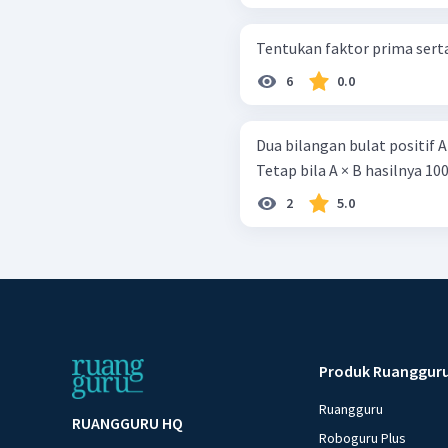
Tentukan faktor prima serta
6
0.0
Dua bilangan bulat positif A
Tetap bila A × B hasilnya 100
2
5.0
Produk Ruanggur
Ruangguru
RUANGGURU HQ
Roboguru Plus