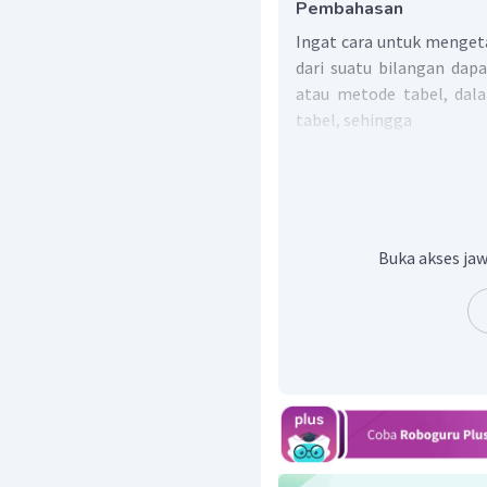
Pembahasan
Ingat cara untuk mengeta
dari suatu bilangan da
atau metode tabel, dal
tabel, sehingga
Buka akses jaw
Dari hasil di atas didapat
faktorisai prima dari 32 
Jadi dapat disimpulkan ba
faktorisai prima dari 32 