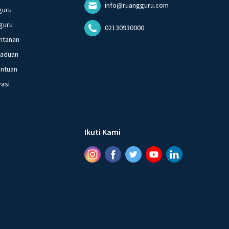
info@ruangguru.com
guru
guru
02130930000
ntanan
gaduan
entuan
vasi
Ikuti Kami