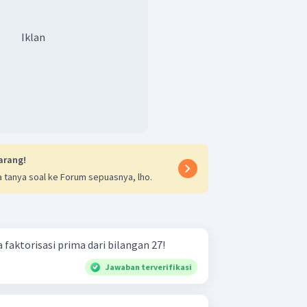
Iklan
arang!
 tanya soal ke Forum sepuasnya, lho.
 faktorisasi prima dari bilangan 27!
Jawaban terverifikasi