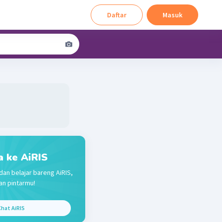
Daftar
Masuk
a ke AiRIS
dan belajar bareng AiRIS,
n pintarmu!
hat AiRIS