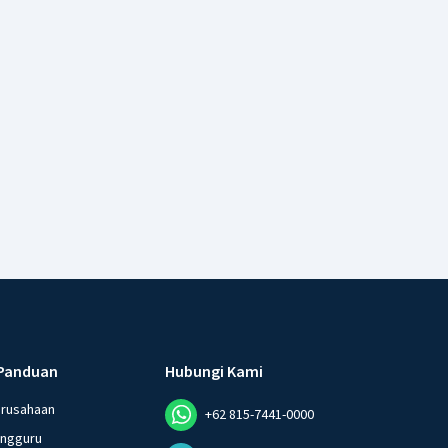
Panduan
Hubungi Kami
erusahaan
+62 815-7441-0000
angguru