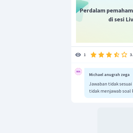
Perdalam pemaham
di sesi L
3
1
Michael anugrah zega
Jawaban tidak sesu
tidak menjawab soal