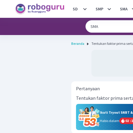
SD
SMP
SMA
Beranda
Tentukan faktor prima serta 
Pertanyaan
Tentukan faktor prima serta
Ikuti Tryout SNBT 
Habis dalam
02
:
1