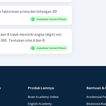
 faktorisasi prima dari bilangan 20!
Jawaban terverifikasi
 dan B tidak memiliki angka (digit) nol.
.000 . Tentukan nilai A dan B.
Jawaban terverifikasi
u
Produk Lainnya
Bantuan & 
Brain Academy Online
Kredensial P
English Academy
Beasiswa Ru