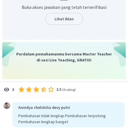
R
R
D
=
{
∣
∈
}
dan
R
=
{
∣
∈
}
.
x
x
y
y
f
f
Buka akses jawaban yang telah terverifikasi
Lihat Iklan
Perdalam pemahamanmu bersama Master Teacher
di sesi Live Teaching, GRATIS!
3.5
3
(
6 rating
)
Anindya chelshilia devy putri
Pembahasan tidak lengkap Pembahasan terpotong
Pembahasan lengkap banget