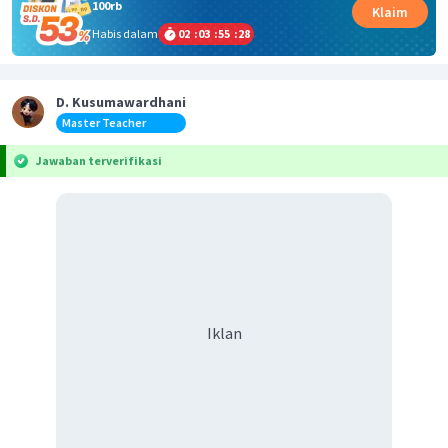
100rb
Klaim
Habis dalam
02
:
03
:
55
:
28
D. Kusumawardhani
Master Teacher
Jawaban terverifikasi
Iklan