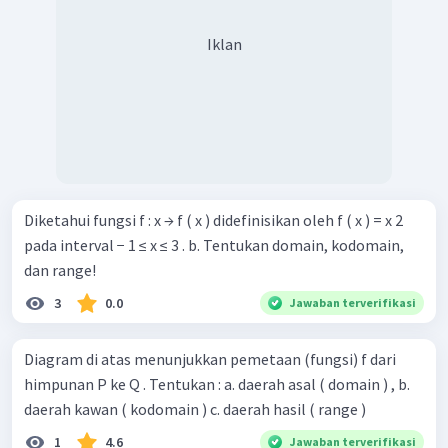
Iklan
Diketahui fungsi f : x → f ( x ) didefinisikan oleh f ( x ) = x 2
pada interval − 1 ≤ x ≤ 3 . b. Tentukan domain, kodomain,
dan range!
3
0.0
Jawaban terverifikasi
Diagram di atas menunjukkan pemetaan (fungsi) f dari
himpunan P ke Q . Tentukan : a. daerah asal ( domain ) , b.
daerah kawan ( kodomain ) c. daerah hasil ( range )
1
4.6
Jawaban terverifikasi