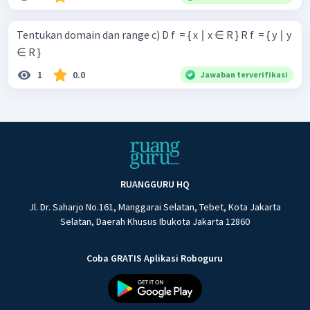
Tentukan domain dan range c) D f ​ = { x ∣ x ∈ R } R f ​ = { y ∣ y
∈ R }
1
0.0
Jawaban terverifikasi
RUANGGURU HQ
Jl. Dr. Saharjo No.161, Manggarai Selatan, Tebet, Kota Jakarta
Selatan, Daerah Khusus Ibukota Jakarta 12860
Coba GRATIS Aplikasi Roboguru