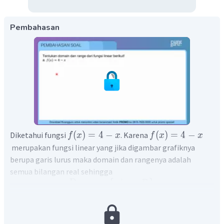
Pembahasan
(
)
=
4
−
(
)
=
4
−
Diketahui fungsi
. Karena
f
x
x
f
x
x
merupakan fungsi linear yang jika digambar grafiknya
berupa garis lurus maka domain dan rangenya adalah
semua bilangan real sehingga
R
D
=
{
∣
∈
}
x
x
f
R
R
=
{
∣
∈
}
y
y
f
(
)
=
4
−
Dengan demikian, domain dan range dari
f
x
x
adalah