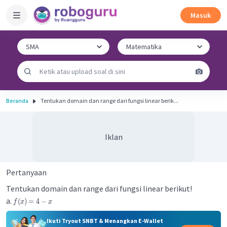
Masuk
Beranda
Tentukan domain dan range dari fungsi linear berik...
Iklan
Pertanyaan
Tentukan domain dan range dari fungsi linear berikut!
a.
(
)
=
4
−
f
x
x
Ikuti Tryout SNBT & Menangkan E-Wallet