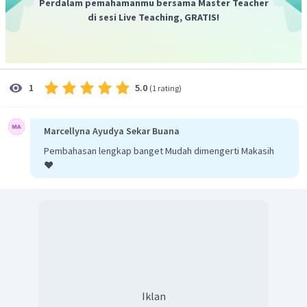
Perdalam pemahamanmu bersama Master Teacher
di sesi Live Teaching, GRATIS!
5.0
1
(
1 rating
)
Marcellyna Ayudya Sekar Buana
Pembahasan lengkap banget Mudah dimengerti Makasih
❤️
Iklan