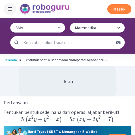
Masuk
Beranda
Tentukan bentuk sederhana darioperasi aljabar beri...
Iklan
Pertanyaan
Tentukan bentuk sederhana dari operasi aljabar berikut!
2
2
2
5
+
−
−
5
+
2
−
7
(
)
(
)
x
y
y
x
x
x
y
y
Ikuti Tryout SNBT & Menangkan E-Wallet