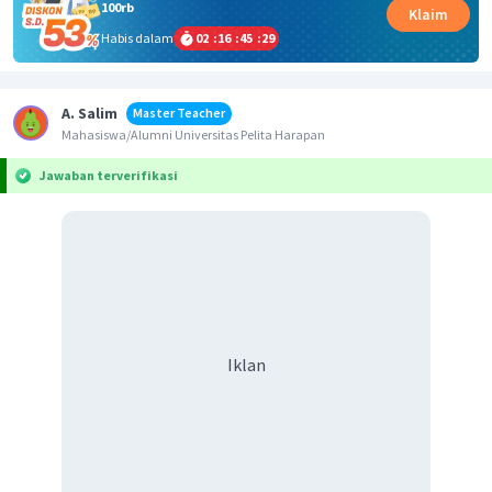
100rb
Klaim
Habis dalam
02
:
16
:
45
:
28
A. Salim
Master Teacher
Mahasiswa/Alumni Universitas Pelita Harapan
Jawaban terverifikasi
Iklan