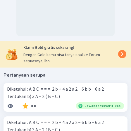
Klaim Gold gratis sekarang!
Dengan Gold kamu bisa tanya soal ke Forum
sepuasnya, lho.
Pertanyaan serupa
Diketahui : A B C ​ = = = ​ 2 b + 4 a 2 a 2 − 6 b b − 6 a 2 ​
Tentukan b) 3 A − 2 ( B − C )
1
0.0
Jawaban terverifikasi
Diketahui : A B C ​ = = = ​ 2 b + 4 a 2 a 2 − 6 b b − 6 a 2 ​
Tentukan b) 3 A − 2 ( B − C )