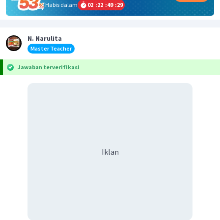
Habis dalam
02
:
22
:
49
:
29
N. Narulita
Master Teacher
Jawaban terverifikasi
Iklan