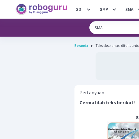
SD
SMP
SMA
Beranda
Teks eksplanasi ditulis untu
Pertanyaan
Cermatilah teks berikut!
S