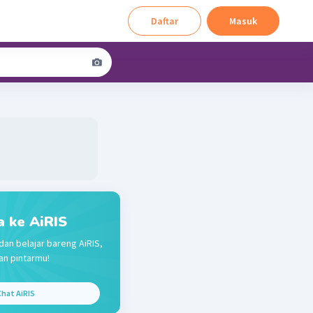
Daftar
Masuk
a ke AiRIS
dan belajar bareng AiRIS,
n pintarmu!
hat AiRIS