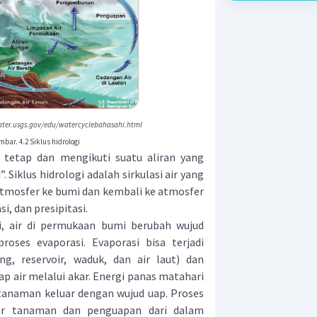
ater.usgs.gov/edu/watercyclebahasahi.html
bar. 4.2 Siklus hidrologi
etap dan mengikuti suatu aliran yang
. Siklus hidrologi adalah sirkulasi air yang
 atmosfer ke bumi dan kembali ke atmosfer
i, dan presipitasi.
air di permukaan bumi berubah wujud
oses evaporasi. Evaporasi bisa terjadi
ng, reservoir, waduk, dan air laut) dan
air melalui akar. Energi panas matahari
tanaman keluar dengan wujud uap. Proses
ar tanaman dan penguapan dari dalam