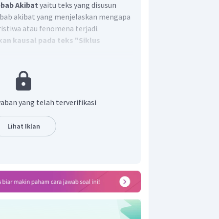
ebab Akibat
yaitu teks yang disusun
bab akibat yang menjelaskan mengapa
istiwa atau fenomena terjadi.
an kausal pada teks "Siklus
ri, air dipermukaan bumi berubah
p dalam proses evaporasi.
(paragraf
aban yang telah terverifikasi
 karena tetesan air kecil (
tiny droplet)
 kondensasi berbenturan dengan
Lihat Iklan
 dan terbawa oleh gerakan udara.
i, air hujan mengalir dan bergerak
gi ke daerah yang rendah.
(paragraf
mperatur di atmosfer, uap berubah
 ketiga)