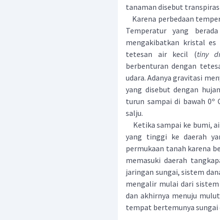
tanaman disebut transpirasi
Karena perbedaan temperatu
Temperatur yang berada
mengakibatkan kristal es t
tetesan air kecil (
tiny d
berbenturan dengan tetesa
udara. Adanya gravitasi meny
yang disebut dengan hujan 
turun sampai di bawah 0º C
salju.
Ketika sampai ke bumi, air
yang tinggi ke daerah yan
permukaan tanah karena ber
memasuki daerah tangkapa
jaringan sungai, sistem dan
mengalir mulai dari sistem
dan akhirnya menuju mulut 
tempat bertemunya sungai 