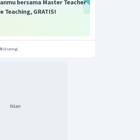
anmu bersama Master Teacher
ive Teaching, GRATIS!
imat yang menunjukkan kausal pada
t dalam paragraf kedua, ketiga dan
.0
(
0 rating
)
Iklan