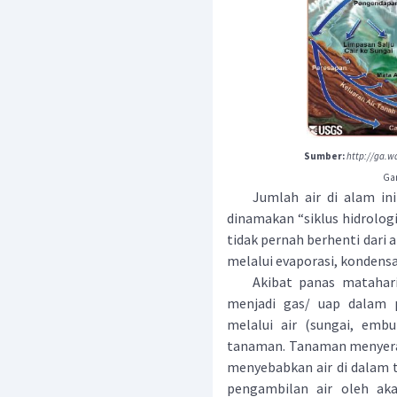
Sumber:
http://ga.w
Gam
Jumlah air di alam ini t
dinamakan “siklus hidrologi”
tidak pernah berhenti dari
melalui evaporasi, kondensas
Akibat panas matahari, 
menjadi gas/ uap dalam pr
melalui air (sungai, embu
tanaman. Tanaman menyerap 
menyebabkan air di dalam 
pengambilan air oleh ak