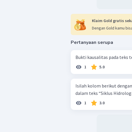
Klaim Gold gratis sek
Dengan Gold kamu bisa
Pertanyaan serupa
Bukti kausalitas pada teks te
1
5.0
Isilah kolom berikut denga
dalam teks “Siklus Hidrologi
1
3.0