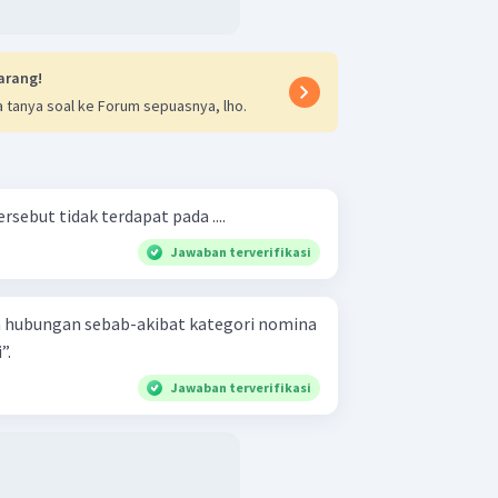
arang!
 tanya soal ke Forum sepuasnya, lho.
rsebut tidak terdapat pada ....
Jawaban terverifikasi
n hubungan sebab-akibat kategori nomina
”.
Jawaban terverifikasi