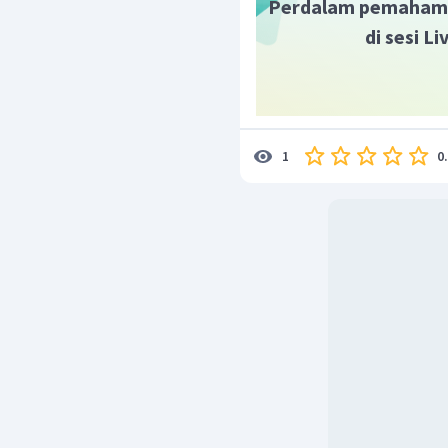
Perdalam pemaham
di sesi L
Dengan demikian, kal
teks tersebut terdapa
keempat.
0
1