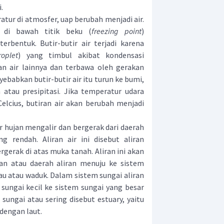
.
r di atmosfer, uap berubah menjadi air.
 di bawah titik beku (
freezing point
)
erbentuk. Butir-butir air terjadi karena
roplet
) yang timbul akibat kondensasi
n air lainnya dan terbawa oleh gerakan
ebabkan butir-butir air itu turun ke bumi,
atau presipitasi. Jika temperatur udara
elcius, butiran air akan berubah menjadi
 hujan mengalir dan bergerak dari daerah
g rendah. Aliran air ini disebut aliran
gerak di atas muka tanah. Aliran ini akan
n atau daerah aliran menuju ke sistem
au atau waduk. Dalam sistem sungai aliran
 sungai kecil ke sistem sungai yang besar
sungai atau sering disebut estuary, yaitu
dengan laut.