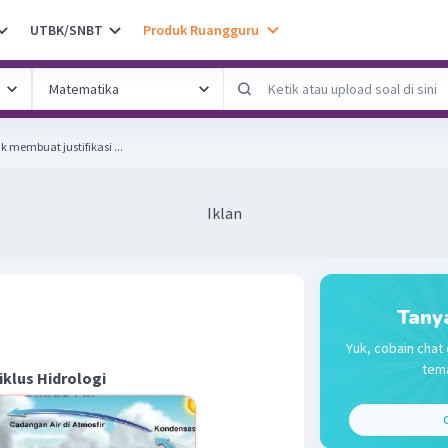
UTBK/SNBT
Produk Ruangguru
k membuat justifikasi ...
Iklan
Tany
Yuk, cobain chat 
tema
iklus Hidrologi
C