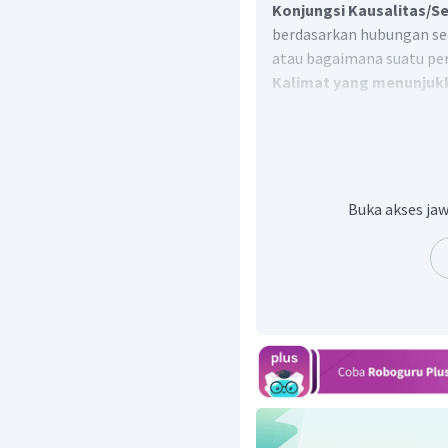
Konjungsi Kausalitas/S
berdasarkan hubungan se
atau bagaimana suatu per
Kalimat yang menunjukk
Hidrologi" diantaranya:
Akibat panas mataha
wujud menjadi gas/ua
kedua)
Buka akses jaw
Butir-butir air terjadi
yang timbul akibat
tetesan air lainnya
(paragraf ketiga)
Ketika sampai ke bum
dari daerah yang ting
keempat)
Karena perbedaan te
menjadi air.
(paragraf