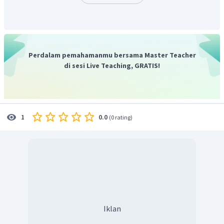
=
25
×
17
=
425
2
425
m
Jadi, luas sawah pak Darto adalah
.
Oleh karena itu, jawaban yang benar adalah B.
Perdalam pemahamanmu bersama Master Teacher
di sesi Live Teaching, GRATIS!
0.0
1
(
0 rating
)
Iklan