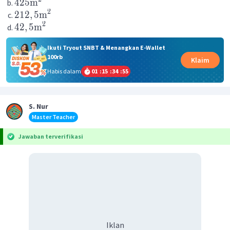
425
m
2
212
,
5
m
2
42
,
5
m
Ikuti Tryout SNBT & Menangkan E-Wallet
100rb
Klaim
Habis dalam
01
:
15
:
34
:
55
S. Nur
Master Teacher
Jawaban terverifikasi
Iklan