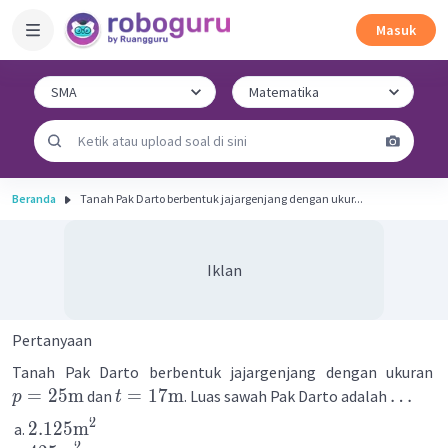
Masuk
Beranda
Tanah Pak Darto berbentuk jajargenjang dengan ukur...
Iklan
Pertanyaan
Tanah Pak Darto berbentuk jajargenjang dengan ukuran
=
25
m
=
17
m
…
dan
. Luas sawah Pak Darto adalah
p
t
2
2.125
m
2