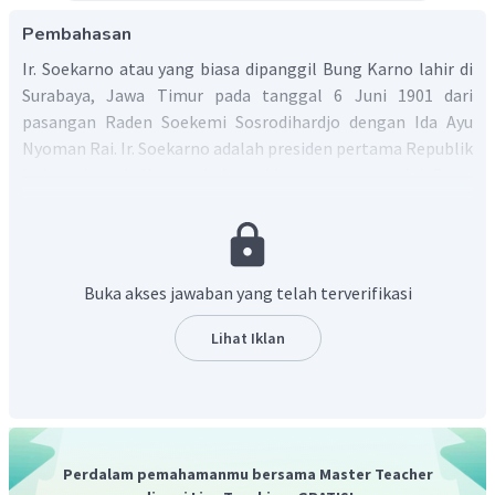
Pembahasan
Ir. Soekarno atau yang biasa dipanggil Bung Karno lahir di
Surabaya, Jawa Timur pada tanggal 6 Juni 1901 dari
pasangan Raden Soekemi Sosrodihardjo dengan Ida Ayu
Nyoman Rai. Ir. Soekarno adalah presiden pertama Republik
Indonesia, sekaligus tokoh proklamator negara ini. Bung
Karno juga dikenal sebagai Putra Sang Fajar karena lahir
saat fajar menyingsing. Soekarno memiliki peranan yang
sangat besar terhadap bangsa Indonesia baik sebelum
maupun sesudah Indonesia merdeka. Soekarno meninggal
Buka akses jawaban yang telah terverifikasi
di Jakarta, 21 Juni 1970 setelah banyaknya peristiwa-
peristiwa besar yang terjadi beberapa tahun sebelum beliau
Lihat Iklan
meninggal.
Dengan demikian, Ir. Soekarno meninggal pada 21 Juni
1970.
Perdalam pemahamanmu bersama Master Teacher