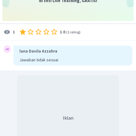
di sesi Live Teaching, GRATIS!
1.0
1
(
1 rating
)
lana Davila Azzahra
Jawaban tidak sesuai
Iklan