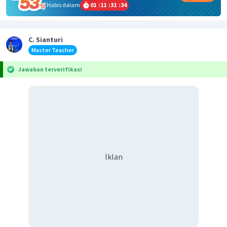
Habis dalam
01
:
11
:
31
:
34
C. Sianturi
Master Teacher
Jawaban terverifikasi
Iklan