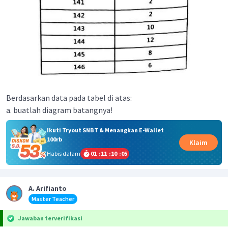
Berdasarkan data pada tabel di atas:
a. buatlah diagram batangnya!
Ikuti Tryout SNBT & Menangkan E-Wallet
100rb
Klaim
Habis dalam
01
:
11
:
10
:
05
A. Arifianto
Master Teacher
Jawaban terverifikasi