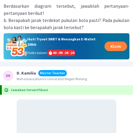
Berdasarkan diagram tersebut, jawablah pertanyaan-
pertanyaan berikut!
b. Berapakah jarak terdekat pukulan bola pasti? Pada pukulan
bola kasti ke berapakah jarak tersebut?
Ikuti Tryout SNBT & Menangkan E-Wallet
100rb
Klaim
Habis dalam
00
:
09
:
26
:
24
D. Kamilia
Master Teacher
Mahasiswa/Alumni Universitas Negeri Malang
Jawaban terverifikasi