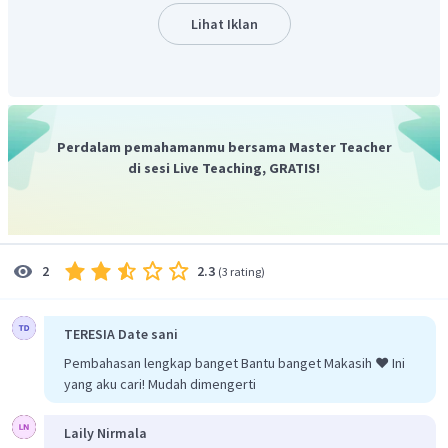
Berdasarkan gambar dapat dilihat bahwa persegi panjang
Lihat Iklan
paling rendah ada pada no 2 yaitu kurang lebih 10 meter
sehingga jarak terdekat pukulan bola kasti adalah pukulan
bola kasti ke-2.
Jadi, jarak terdekat pukulan bola kasti kurang lebih
10 meter yang merupakan pukulan bola kasti ke-2.
Perdalam pemahamanmu bersama Master Teacher
di sesi Live Teaching, GRATIS!
2.3
2
(
3 rating
)
TERESIA Date sani
Pembahasan lengkap banget Bantu banget Makasih ❤️ Ini
yang aku cari! Mudah dimengerti
Laily Nirmala