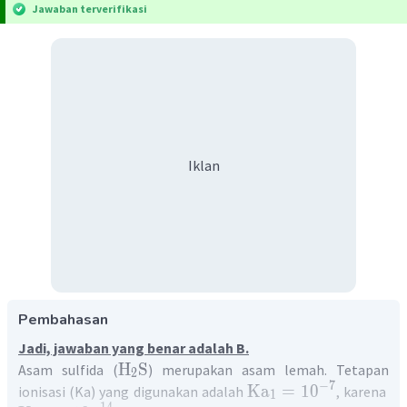
Jawaban terverifikasi
Iklan
Pembahasan
Jadi, jawaban yang benar adalah B.
H
S
Asam sulfida (
) merupakan asam lemah. Tetapan
2
−
7
Ka
=
1
0
ionisasi (Ka) yang digunakan adalah
, karena
1