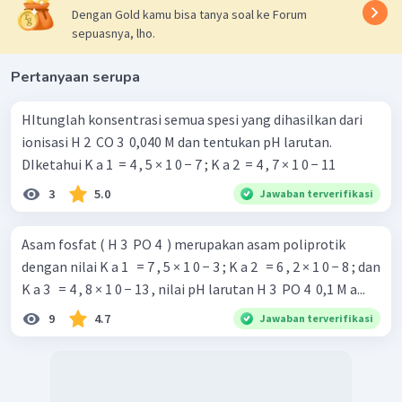
Dengan Gold kamu bisa tanya soal ke Forum
sepuasnya, lho.
Pertanyaan serupa
HItunglah konsentrasi semua spesi yang dihasilkan dari
ionisasi H 2 ​ CO 3 ​ 0,040 M dan tentukan pH larutan.
DIketahui K a 1 ​ = 4 , 5 × 1 0 − 7 ; K a 2 ​ = 4 , 7 × 1 0 − 11
3
5.0
Jawaban terverifikasi
Asam fosfat ( H 3 ​ PO 4 ​ ) merupakan asam poliprotik
dengan nilai K a 1 ​ ​ = 7 , 5 × 1 0 − 3 ; K a 2 ​ ​ = 6 , 2 × 1 0 − 8 ; dan
K a 3 ​ ​ = 4 , 8 × 1 0 − 13 , nilai pH larutan H 3 ​ PO 4 ​ 0,1 M a...
9
4.7
Jawaban terverifikasi