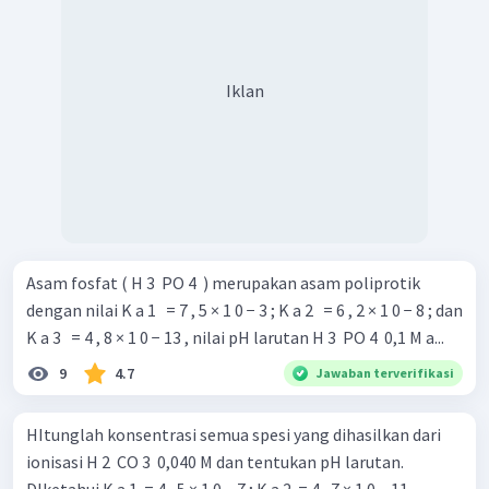
Iklan
Asam fosfat ( H 3 ​ PO 4 ​ ) merupakan asam poliprotik
dengan nilai K a 1 ​ ​ = 7 , 5 × 1 0 − 3 ; K a 2 ​ ​ = 6 , 2 × 1 0 − 8 ; dan
K a 3 ​ ​ = 4 , 8 × 1 0 − 13 , nilai pH larutan H 3 ​ PO 4 ​ 0,1 M a...
9
4.7
Jawaban terverifikasi
HItunglah konsentrasi semua spesi yang dihasilkan dari
ionisasi H 2 ​ CO 3 ​ 0,040 M dan tentukan pH larutan.
DIketahui K a 1 ​ = 4 , 5 × 1 0 − 7 ; K a 2 ​ = 4 , 7 × 1 0 − 11