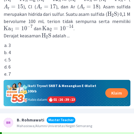
r
r
r
r
=
15
=
17
=
18
), Cl (
), dan Ar (
). Asam sulfida
A
A
A
r
r
r
H
S
merupakan hidrida dari sulfur. Suatu asam sulfida (
) 0,1 M
2
bervolume 100 mL terion tidak sempurna serta memiliki
−
7
−
14
Ka
=
1
0
Ka
=
1
0
dan
.
1
2
H
S
Derajat keasaman
adalah ...
2
3
4
5
6
7
Ikuti Tryout SNBT & Menangkan E-Wallet
100rb
Klaim
Habis dalam
01
:
16
:
39
:
13
B. Rohmawati
Master Teacher
Mahasiswa/Alumni Universitas Negeri Semarang