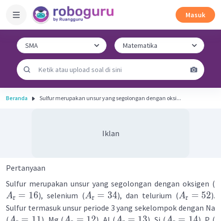
Masuk
Beranda
Sulfur merupakan unsur yang segolongan dengan oksi...
Iklan
Pertanyaan
Sulfur merupakan unsur yang segolongan dengan oksigen (
=
16
=
34
=
52
), selenium (
), dan telurium (
).
A
A
A
r
r
r
Sulfur termasuk unsur periode 3 yang sekelompok dengan Na
=
11
=
12
=
13
=
14
(
), Mg (
), AI (
), Si (
), P (
A
A
A
A