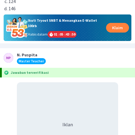
124
146
Ikuti Tryout SNBT & Menangkan E-Wallet
100rb
Klaim
Habis dalam
01
:
05
:
43
:
59
N. Puspita
Master Teacher
Jawaban terverifikasi
Iklan