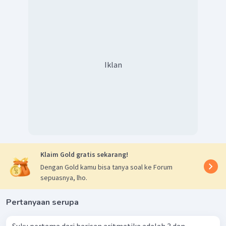
Iklan
Klaim Gold gratis sekarang!
Dengan Gold kamu bisa tanya soal ke Forum
sepuasnya, lho.
Pertanyaan serupa