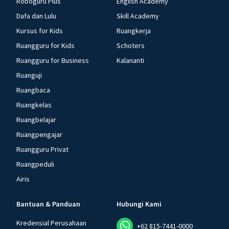
Roboguru Plus
English Academy
Dafa dan Lulu
Skill Academy
Kursus for Kids
Ruangkerja
Ruangguru for Kids
Schoters
Ruangguru for Business
Kalananti
Ruanguji
Ruangbaca
Ruangkelas
Ruangbelajar
Ruangpengajar
Ruangguru Privat
Ruangpeduli
Airis
Bantuan & Panduan
Hubungi Kami
Kredensial Perusahaan
+62 815-7441-0000