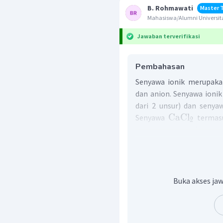
B. Rohmawati
Master 
Mahasiswa/Alumni Universit
Jawaban terverifikasi
Pembahasan
Senyawa ionik merupaka
dan anion. Senyawa ionik 
dari 2 unsur) dan senyaw
CaCl
Senyawa
termasu
2
golongan utama (golonga
Tata nama senyawa ionik 
Indeks atom tidak dis
Unsur logam ditulis te
Buka akses jaw
Unsur non logam diberi
CaCl
Pada senyawa
, 
2
termasuk golongan IIA,