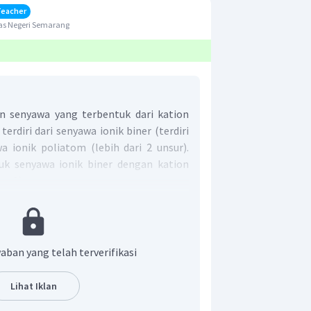
Teacher
as Negeri Semarang
n senyawa yang terbentuk dari kation
terdiri dari senyawa ionik biner (terdiri
a ionik poliatom (lebih dari 2 unsur).
k senyawa ionik biner dengan kation
n A).
biner kation golongan utama yaitu :
ebutkan
rlebih dahulu
aban yang telah terverifikasi
 akhiran “ida”
Lihat Iklan
2
+
Ca
ion
memiliki nama kalsium dan
−
Cl
 sementara ion
memiliki nama ion