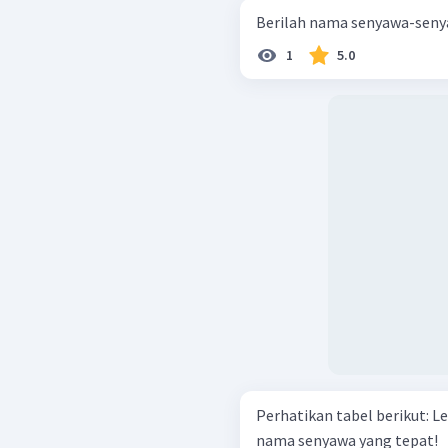
1
5.0
Perhatikan tabel berikut: Lengkapilah tabel dengan rumus kimia dan
nama senyawa yang tepat!