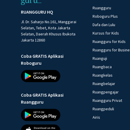
Ruangguru
RUANGGURU HQ
Roboguru Plus
Jl. Dr. Saharjo No.161, Manggarai
Dafa dan Lulu
Selatan, Tebet, Kota Jakarta
Kursus for Kids
Selatan, Daerah Khusus Ibukota
Jakarta 12860
Ruangguru for Kids
Ruangguru for Busin
Coba GRATIS Aplikasi
Ruanguji
Roboguru
Ruangbaca
Ruangkelas
Ruangbelajar
Ruangpengajar
Coba GRATIS Aplikasi
Ruangguru Privat
Ruangguru
Ruangpeduli
Airis