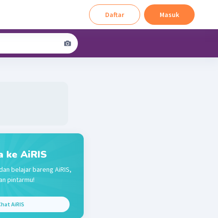
Daftar
Masuk
a ke AiRIS
dan belajar bareng AiRIS,
n pintarmu!
hat AiRIS