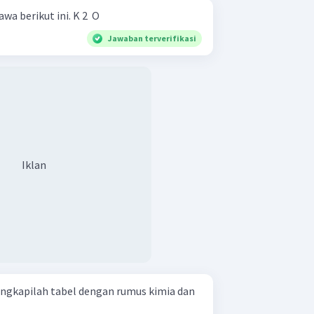
Berilah nama senyawa-senyawa berikut ini. K 2 ​ O
Jawaban terverifikasi
Iklan