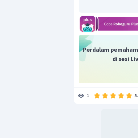
klorida sehingga nama
klorida.
Jadi, jawaban yang bena
Perdalam pemaham
di sesi L
5
1