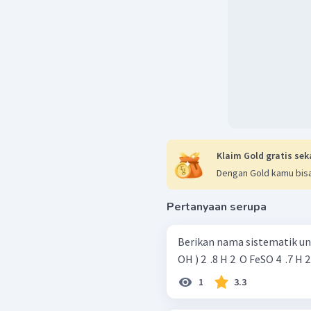
Klaim Gold gratis sek
Dengan Gold kamu bisa
Pertanyaan serupa
Berikan nama sistematik untuk senyawa hi
OH ) 2 ​ .8 H 2 ​ O FeSO 4 ​ .7 H 2 
1
3.3