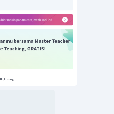
CaCl
 dari senyawa
adalah kalsium
2
r adalah B.
anmu bersama Master Teacher
ive Teaching, GRATIS!
.0
(
1 rating
)