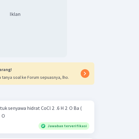
Iklan
arang!
 tanya soal ke Forum sepuasnya, lho.
drat CoCl 2 ​ .6 H 2 ​ O Ba (
​ O
Jawaban terverifikasi