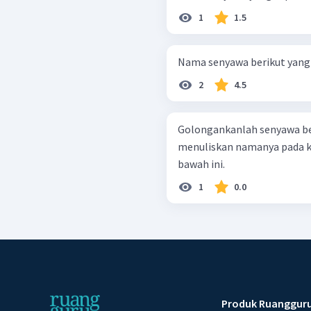
1
1.5
Nama senyawa berikut yang
2
4.5
Golongankanlah senyawa ber
menuliskan namanya pada ko
bawah ini.
1
0.0
Produk Ruanggur