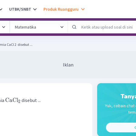
UTBK/SNBT
Produk Ruangguru
a CaCl 2 ​ disebut ...
Iklan
Tany
CaCl
mia
disebut ...
2
Yuk, cobain chat 
tema
C