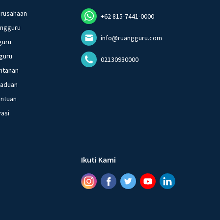
erusahaan
+62 815-7441-0000
angguru
info@ruangguru.com
guru
guru
02130930000
ntanan
gaduan
entuan
vasi
Ikuti Kami