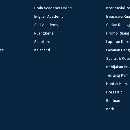
Brain Academy Online
Kredensial P
English Academy
Beasiswa Ru
Skill Academy
Cicilan Ruang
Ruangkerja
Promo Ruang
Schoters
Laporan Kere
ess
Kalananti
Layanan Pen
Syarat & Ket
Kebijakan Pri
Tentang Kami
Kontak Kami
Press Kit
Bantuan
Karir