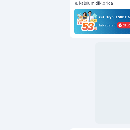
kalsium diklorida
Ikuti Tryout SNBT 
Habis dalam
01
:
0