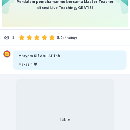
Perdalam pemahamanmu bersama Master Teacher
di sesi Live Teaching, GRATIS!
5.0
1
(
2 rating
)
Maryam Rif Atul Afifah
Makasih ❤️
Iklan