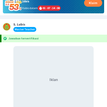
100rb
Klaim
Habis dalam
01
:
07
:
14
:
08
S. Lubis
Master Teacher
Jawaban terverifikasi
Iklan