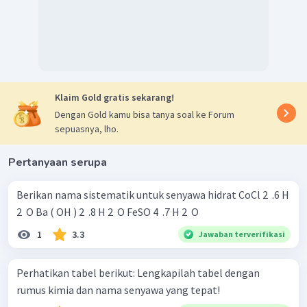
Klaim Gold gratis sekarang!
Dengan Gold kamu bisa tanya soal ke Forum
sepuasnya, lho.
Pertanyaan serupa
Berikan nama sistematik untuk senyawa hidrat CoCl 2 ​ .6 H
2 ​ O Ba ( OH ) 2 ​ .8 H 2 ​ O FeSO 4 ​ .7 H 2 ​ O
1
3.3
Jawaban terverifikasi
Perhatikan tabel berikut: Lengkapilah tabel dengan
rumus kimia dan nama senyawa yang tepat!