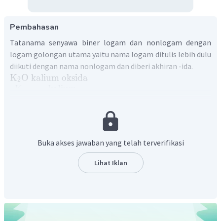
Pembahasan
Tatanama senyawa biner logam dan nonlogam dengan
logam golongan utama yaitu nama logam ditulis lebih dulu
diikuti dengan nama nonlogam dan diberi akhiran -ida.
K
O
kalium
oksida
2
K
=
kalium
O
=
oksigen
,
diberi
akhiran
−
ida
menjadi
oks
K
O
Jadi, tatanama untuk senyawa
adalah kalium
2
oksida.
Buka akses jawaban yang telah terverifikasi
Lihat Iklan