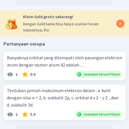
Klaim Gold gratis sekarang!
Dengan Gold kamu bisa tanya soal ke Forum
sepuasnya, lho.
Pertanyaan serupa
Banyaknya orbital yang ditempati oleh pasangan elektron
atom dengan nomor atom 42 adalah ....
1
0.0
Jawaban terverifikasi
Tentukan jumlah maksimum elektron dalam : a. kulit
dengan nilai n = 2, b. subkulit 2p, c. orbital d x 2 − y 2 ​ , dan
d. subkulit 3d.
2
5.0
Jawaban terverifikasi