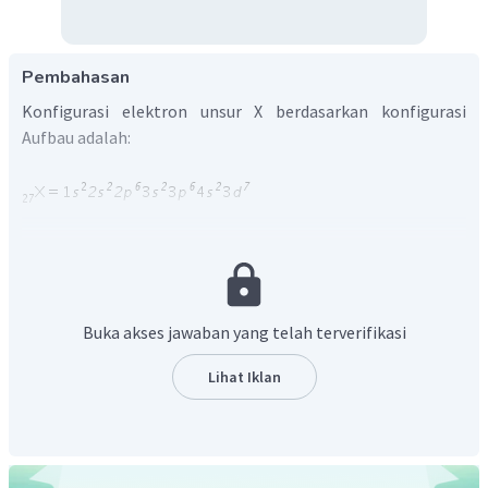
Pembahasan
Konfigurasi elektron unsur X berdasarkan konfigurasi
Aufbau adalah:
Jumlah kulit ditunjukkan oleh bilangan terbesar pada
konfigurasi elektron yaitu 4. Subkulitnya adalah
.
Buka akses jawaban yang telah terverifikasi
Orbitalnya adalah:
Lihat Iklan
Total orbital ada: 15 orbital dengan 12 orbital berisi