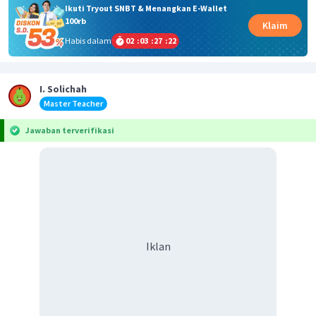
Ikuti Tryout SNBT & Menangkan E-Wallet
100rb
Klaim
Habis dalam
02
:
03
:
27
:
22
I. Solichah
Master Teacher
Jawaban terverifikasi
Iklan