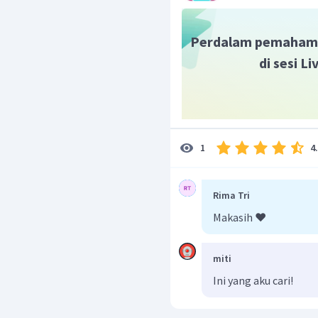
Jadi, unsur yang mempu
unsur yang terletak pad
Perdalam pemaham
di sesi L
4
1
Rima Tri
Makasih ❤️
miti
Ini yang aku cari!