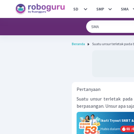
SD
SMP
SMA
Beranda
Suatu unsur terletak pada 
Pertanyaan
Suatu unsur terletak pada
berpasangan. Unsur apa saj
Ikuti Tryout SNBT 
Habis dalam
01
:
0