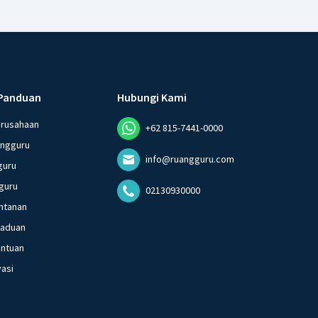
Panduan
Hubungi Kami
erusahaan
+62 815-7441-0000
angguru
info@ruangguru.com
guru
guru
02130930000
ntanan
gaduan
entuan
vasi