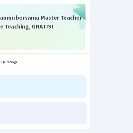
nyai kriteria tersebut adalah unsur-
a golongan IB dan VB.
anmu bersama Master Teacher
ive Teaching, GRATIS!
.1
(
6 rating
)