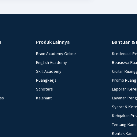
u
Produk Lainnya
Bantuan & 
Brain Academy Online
Kredensial P
English Academy
Beasiswa Ru
Skill Academy
Cicilan Ruang
Ruangkerja
Promo Ruang
Schoters
Laporan Kere
ess
Kalananti
Layanan Pen
Syarat & Ket
Kebijakan Pri
Tentang Kami
Kontak Kami