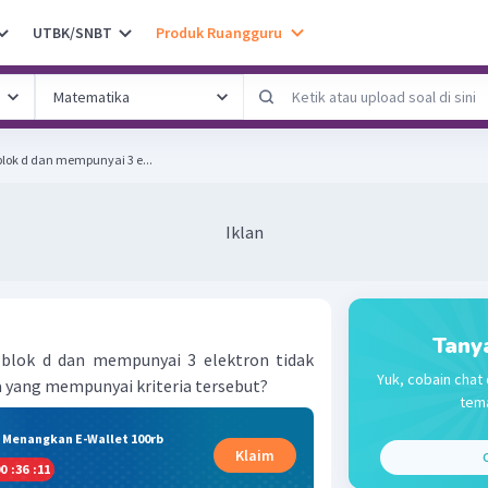
UTBK/SNBT
Produk Ruangguru
blok d dan mempunyai 3 e...
Iklan
Tany
 blok d dan mempunyai 3 elektron tidak
Yuk, cobain chat 
a yang mempunyai kriteria tersebut?
tema
& Menangkan E-Wallet 100rb
Klaim
C
0
:
36
:
10