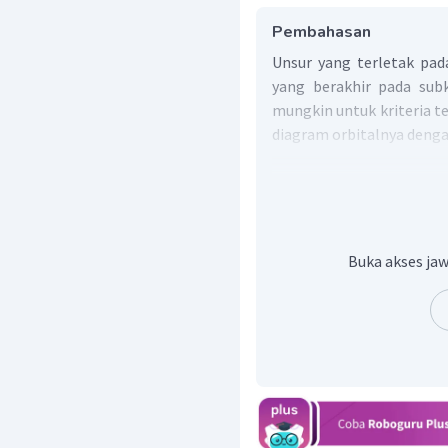
Pembahasan
Unsur yang terletak pad
yang berakhir pada sub
mungkin untuk kriteria t
diagram orbitalnya denga
Buka akses jaw
Pada gambar tersebut 
diagram tersebut juga dap
Secara umum, kondisi 
unsur pada unsur dengan k
yang merupak
yang merupa