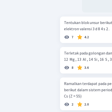
Tentukan blok unsur berikut dalam s
elektron valensi 3 d 8 4 s 2 .
7
4.2
Terletak pada golongan dan 
12 ​ Mg , 13 ​ Al , 14 ​ Si , 16 ​ S , 3
8
3.6
Ramalkan terdapat pada pe
berikut dalam sistem periodik a. P (Z = 15) b. Cu (Z = 29) c. Ag (Z = 
Cs (Z = 55)
2
2.0