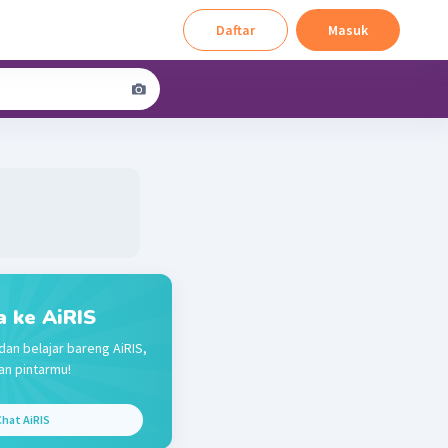
Daftar
Masuk
a ke AiRIS
dan belajar bareng AiRIS,
n pintarmu!
hat AiRIS