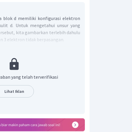
a blok d memiliki konfigurasi elektron
kulit d. Untuk mengetahui unsur yang
ersebut, kita gambarkan terlebih dahulu
n 3 elektron tidak berpasangan.
aban yang telah terverifikasi
dimisalkan pada subkulit 3d, namun
Lihat Iklan
at dimiliki oleh subkulit 4d ataupun 5d.
tersebut memungkinkan untuk unsur-
onfigurasi elektron terakhir:
an unsur golongan VIIIB, dan
kan unsur golongan VB