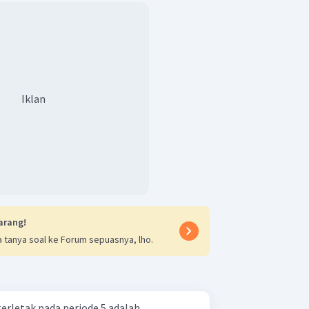
Iklan
arang!
 tanya soal ke Forum sepuasnya, lho.
terletak pada periode 5 adalah … .