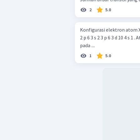
2
5.0
Konfigurasi elektron atom X den
2 p 6 3 s 2 3 p 6 3 d 10 4 s 1 . Atom X dalam tabel periodik unsur terletak
pada ....
1
5.0