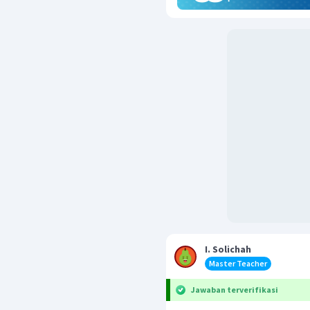
I. Solichah
Master Teacher
Jawaban terverifikasi