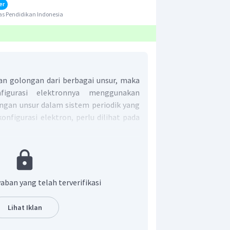
er
s Pendidikan Indonesia
an golongan dari berbagai unsur, maka
figurasi elektronnya menggunakan
ongan unsur dalam sistem periodik yang
onfigurasi elektron, perlu dilihat pada
on terluar yang menempati kulit yang
gan A), pada golongan ini elektron
ulit s atau subkulit s dan p.
aban yang telah terverifikasi
(Golongan B), pada golongan ini
pati subkulit s dan d.
Lihat Iklan
ktinida, elektron valensi menempati
Tapi jumlahnya tidak menentukan