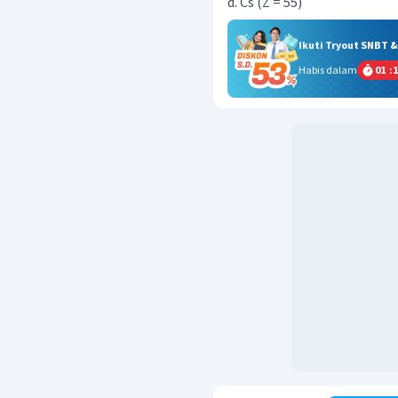
d. Cs (Z = 55)
Ikuti Tryout SNBT 
Habis dalam
01
:
1