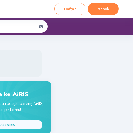
Daftar
Masuk
a ke AiRIS
dan belajar bareng AiRIS,
n pintarmu!
hat AiRIS