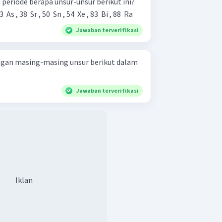
periode berapa unsur-unsur berikut ini?
3 ​ As , 38 ​ Sr , 50 ​ Sn , 54 ​ Xe , 83 ​ Bi , 88 ​ Ra
Jawaban terverifikasi
figurasi elektron terluar pada orbital
IA dan IIA, kecuali unsur H dan He. Misal
x
luar adalah ns
, maka unsur tersebut
ngan masing-masing unsur berikut dalam
A.
da pada golongan 1A, karena berakhir
Jawaban terverifikasi
Iklan