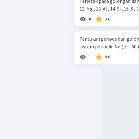
Terletak pada golongan dan 
d. Cs (Z = 55)
12 ​ Mg , 13 ​ Al , 14 ​ Si , 16 ​ S , 3
8
3.6
Unsur yang mempunyai kon
s terletak pada golongan 
konfigurasi elektron ter
Tentukan periode dan golo
terletak pada golongan x
sistem periodik! Nd ( Z = 60 )
Jadi, Cs (Z = 55) bera
1
0.0
1
pada s
.