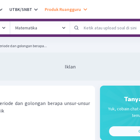
UTBK/SNBT
Produk Ruangguru
riode dan golongan berapa...
Iklan
Tany
eriode dan golongan berapa unsur-unsur
Yuk, cobain chat 
ik
tema
C