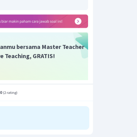
anida dan aktinida tidak mempunyai
figurasi elektron terluar pada orbital
anmu bersama Master Teacher
n A. Misal konfigurasi elektron terluar
ive Teaching, GRATIS!
ersebut terletak pada golongan (2 + y)A.
pada golongan VA karena 2+y =5.
Blok d. Konfigurasi elektron terluar d
.0
(
2 rating
)
r transisi.
on terluar adalah
maka unsur
longan (x + z)B.
an x + z = 10, maka unsur terletak pada