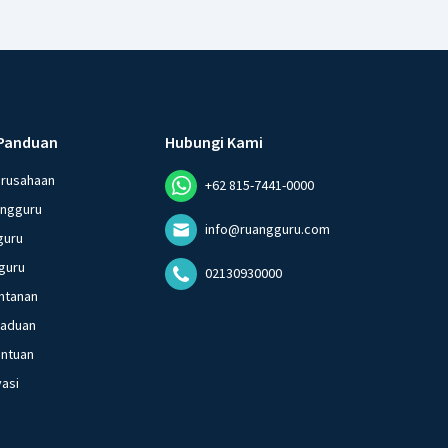
Panduan
Hubungi Kami
erusahaan
+62 815-7441-0000
angguru
info@ruangguru.com
guru
guru
02130930000
ntanan
gaduan
entuan
vasi