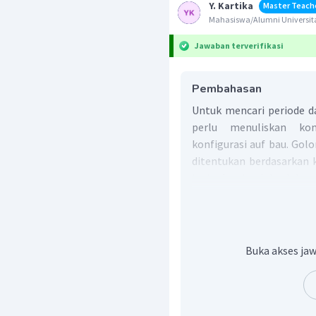
Y. Kartika
Master Teach
Mahasiswa/Alumni Universita
Jawaban terverifikasi
Pembahasan
Untuk mencari periode d
perlu menuliskan kon
konfigurasi auf bau. Gol
ditentukan berdasarkan k
jenis dan jumlah elektr
sama.
Golongan utama (Golon
valensi menempati subk
Buka akses jaw
Golongan transisi 
elektron valensi menem
Untuk lantanida dan a
subkulit s dan f. 