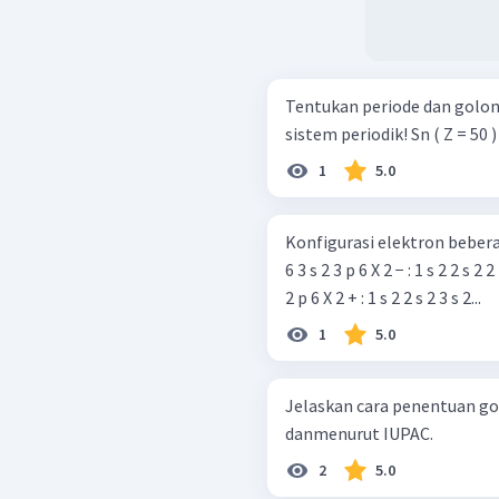
Tentukan periode dan golo
sistem periodik! Sn ( Z = 50 )
1
5.0
Konfigurasi elektron beberapa ion sebaga
6 3 s 2 3 p 6 X 2 − : 1 s 2 2 s 2 2
2 p 6 X 2 + : 1 s 2 2 s 2 3 s 2...
1
5.0
Jelaskan cara penentuan go
danmenurut IUPAC.
2
5.0