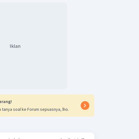
 terletak pada golongan IB;
terletak pada golongan IIB.
 berada pada golongan IB karena x + z =
Iklan
blok d. Konfigurasi elektron terluar d
r transisi.
on terluar adalah
maka unsur
longan (x + z)B.
an x + z = 10, maka unsur terletak pada
arang!
 terletak pada golongan IB;
 tanya soal ke Forum sepuasnya, lho.
terletak pada golongan IIB.
berada pada golongan IB karena x + z =