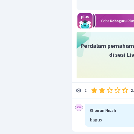
golongan, karena lant
golongan
a. P (Z=15)
Unsur yang mempunyai kon
Perdalam pemaham
p, terdapat dalam golonga
di sesi L
y
adalah np
, maka unsur t
Jadi, unsur P terdapat 
b. Cu (Z = 29)
Elektron berakhir pada 
2
2
terdapat dalam unsur-unsu
Misal konfigurasi elektr
tersebut terletak pada go
Khoirun Nisah
bagus
x + z = 8, x + z = 9, d
golongan VIIIB;