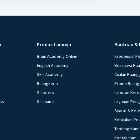
u
Produk Lainnya
Bantuan & 
Brain Academy Online
Kredensial P
English Academy
Beasiswa Ru
Skill Academy
Cicilan Ruang
Ruangkerja
Promo Ruang
Schoters
Laporan Kere
ess
Kalananti
Layanan Pen
Syarat & Ket
Kebijakan Pri
Tentang Kami
Kontak Kami