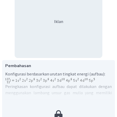
Iklan
Pembahasan
Konfigurasi berdasarkan urutan tingkat energi (aufbau):
Peringkasan konfigurasi aufbau dapat dilakukan dengan
menggunakan lambang unsur gas mulia yang memiliki
nomor atom lebih rendah dan mendekati nomor atom
unsur yang ingin diringkas konfigurasinya, dalam hal ini
unsur gas mulia [Kr] dengan nomor atom 36 digunakan