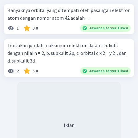
Banyaknya orbital yang ditempati oleh pasangan elektron
atom dengan nomor atom 42 adalah ....
1
0.0
Jawaban terverifikasi
Tentukan jumlah maksimum elektron dalam : a. kulit
dengan nilai n = 2, b. subkulit 2p, c. orbital d x 2 − y 2 ​ , dan
d. subkulit 3d.
2
5.0
Jawaban terverifikasi
Iklan