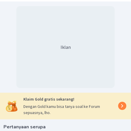
Iklan
Klaim Gold gratis sekarang!
Dengan Gold kamu bisa tanya soal ke Forum
sepuasnya, lho.
Pertanyaan serupa