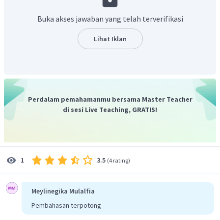
dalam meringkas konfigurasi I dengan nomor atom 53,
sehingga konfigurasinya menjadi:
Buka akses jawaban yang telah terverifikasi
Berdasarkan konfigurasi elektron di atas, diagram orbital
Lihat Iklan
yang tepat untuk menggambarkan pengisian elektron
pada orbital unsur I adalah pilihan D
Jadi, jawaban yang benar adalah D
Perdalam pemahamanmu bersama Master Teacher
di sesi Live Teaching, GRATIS!
3.5
1
(
4 rating
)
Meylinegika Mulalfia
Pembahasan terpotong