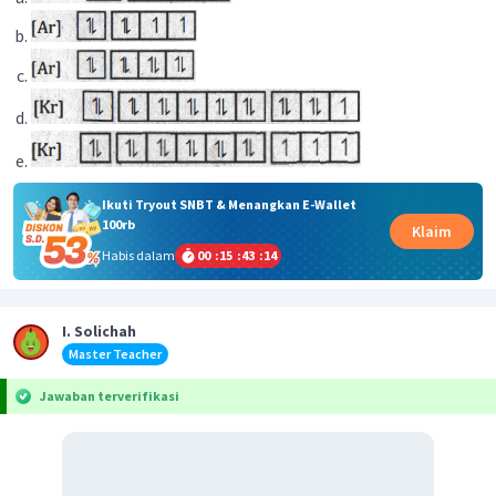
Ikuti Tryout SNBT & Menangkan E-Wallet
100rb
Klaim
Habis dalam
00
:
15
:
43
:
14
I. Solichah
Master Teacher
Jawaban terverifikasi