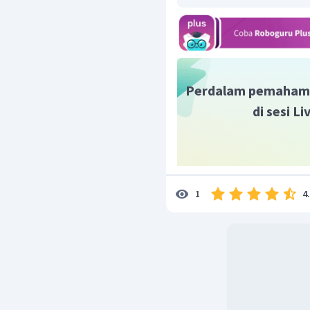
Perdalam pemaham
di sesi L
4
1