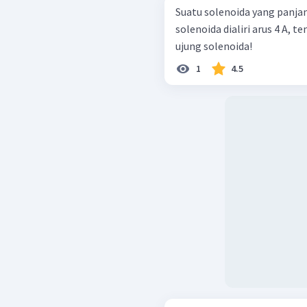
Suatu solenoida yang panjan
solenoida dialiri arus 4 A, 
ujung solenoida!
1
4.5