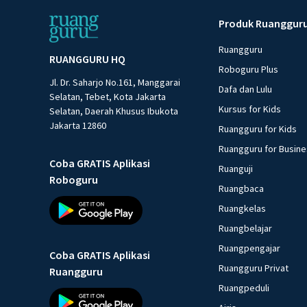
Produk Ruanggur
Ruangguru
RUANGGURU HQ
Roboguru Plus
Jl. Dr. Saharjo No.161, Manggarai
Dafa dan Lulu
Selatan, Tebet, Kota Jakarta
Kursus for Kids
Selatan, Daerah Khusus Ibukota
Jakarta 12860
Ruangguru for Kids
Ruangguru for Busin
Coba GRATIS Aplikasi
Ruanguji
Roboguru
Ruangbaca
Ruangkelas
Ruangbelajar
Ruangpengajar
Coba GRATIS Aplikasi
Ruangguru Privat
Ruangguru
Ruangpeduli