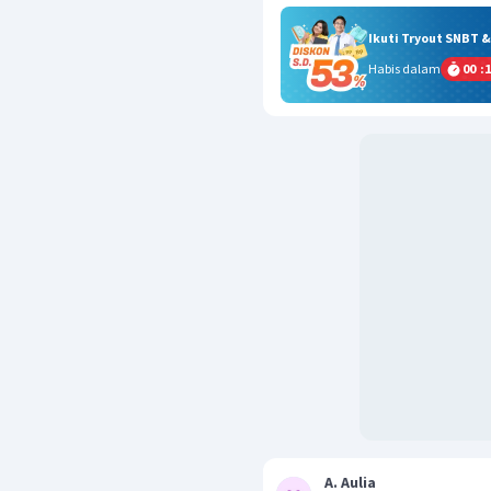
Ikuti Tryout SNBT 
Habis dalam
00
:
1
A. Aulia