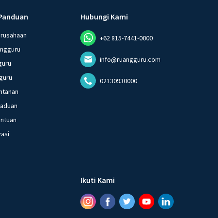
Panduan
Hubungi Kami
erusahaan
+62 815-7441-0000
angguru
info@ruangguru.com
guru
guru
02130930000
ntanan
gaduan
entuan
vasi
Ikuti Kami