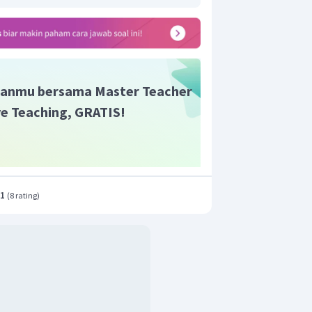
anmu bersama Master Teacher
ive Teaching, GRATIS!
.1
(
8 rating
)