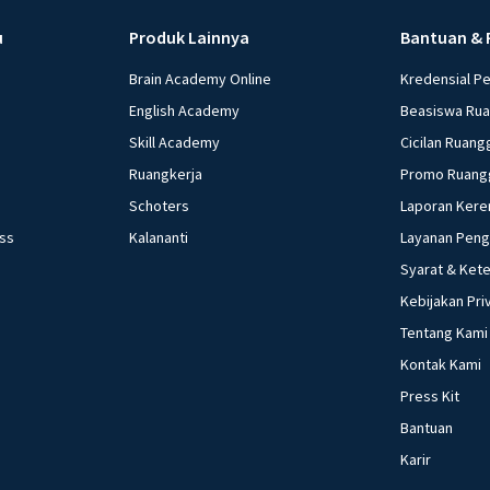
u
Produk Lainnya
Bantuan & 
Brain Academy Online
Kredensial P
English Academy
Beasiswa Ru
Skill Academy
Cicilan Ruang
Ruangkerja
Promo Ruang
Schoters
Laporan Kere
ess
Kalananti
Layanan Pen
Syarat & Ket
Kebijakan Pri
Tentang Kami
Kontak Kami
Press Kit
Bantuan
Karir