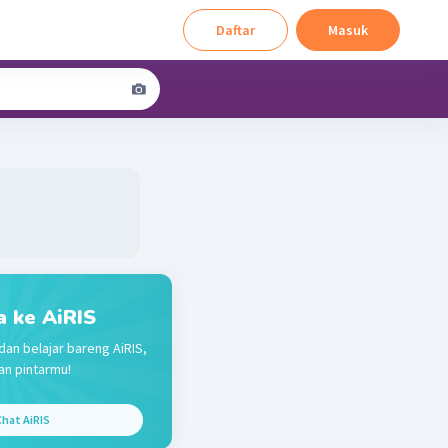
Daftar
Masuk
a ke AiRIS
dan belajar bareng AiRIS,
n pintarmu!
hat AiRIS