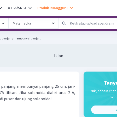
UTBK/SNBT
Produk Ruangguru
up panjang mempunyai panja...
Iklan
Tany
 panjang mempunyai panjang 25 cm, jari-
Yuk, cobain chat 
75 lilitan. Jika solenoida dialiri arus 2 A,
tema
di pusat dan ujung solenoida!
C