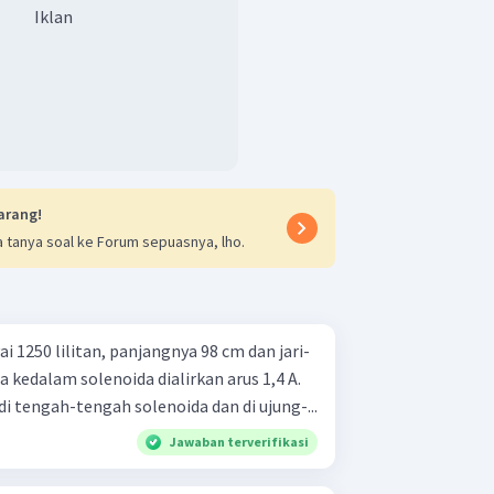
Iklan
arang!
 tanya soal ke Forum sepuasnya, lho.
1250 lilitan, panjangnya 98 cm dan jari-
 kedalam solenoida dialirkan arus 1,4 A.
 tengah-tengah solenoida dan di ujung-...
Jawaban terverifikasi