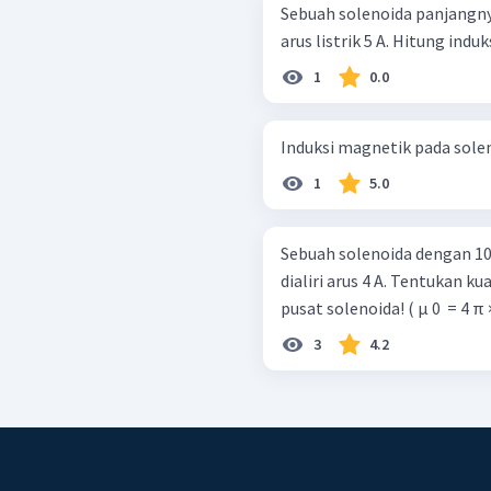
Sebuah solenoida panjangny
arus listrik 5 A. Hitung indu
1
0.0
Induksi magnetik pada solen
1
5.0
Sebuah solenoida dengan 10
dialiri arus 4 A. Tentukan k
pusat solenoida! ( μ 0 ​ = 4 π
3
4.2