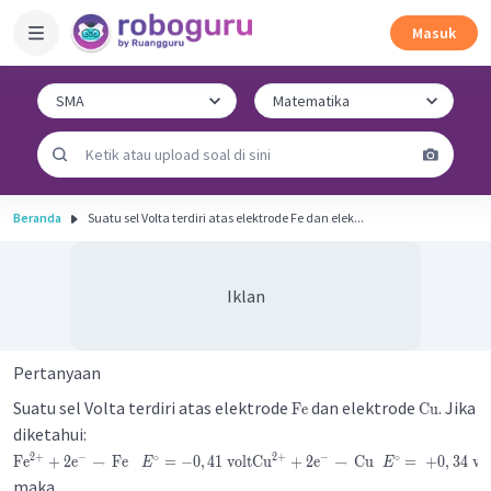
Masuk
Beranda
Suatu sel Volta terdiri atas elektrode Fe dan elek...
Iklan
Pertanyaan
Suatu sel Volta terdiri atas elektrode
dan elektrode
. Jika
Fe
Cu
diketahui:
2
+
2
+
−
∘
−
∘
Fe
+
2
e
→
Fe
=
−
0
,
41
volt
Cu
+
2
e
→
Cu
=
+
0
,
34
vol
E
E
maka ....