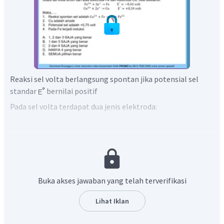
Reaksi sel volta berlangsung spontan jika potensial sel
standar
bernilai positif
Pada sel volta terdapat dua jenis elektroda:
Anoda : Tempat terjadinya reaksi oksidasi, serta
memiliki
yang lebih kecil
Katoda: Tempat terjadinya reaksi reduksi, serta
memiliki
yang lebih besar
Buka akses jawaban yang telah terverifikasi
Fe memiliki nilai
yang lebih kecil sehingga berfungsi
Lihat Iklan
sebagai anoda, sedangkan Cu memiliki nilai
yang lebih