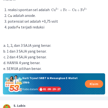
reaksi spontan sel adalah
2
+
2
+
Cu
+
Fe
→
Cu
+
Fe
adalah anode.
potensial sel adalah +0,75 volt
pada
terjadi reduksi
1, 2, dan 3 SAJA yang benar.
1 dan 3 SAJA yang benar.
2 dan 4 SAJA yang benar.
HANYA 4 yang benar.
SEMUA pilihan benar.
Ikuti Tryout SNBT & Menangkan E-Wallet
100rb
Klaim
Habis dalam
01
:
09
:
29
:
27
S. Lubis