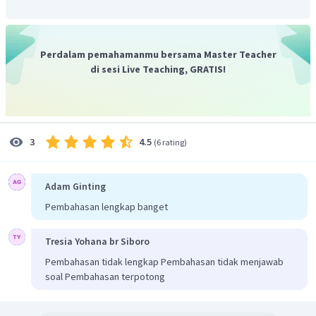
besar sehingga berperan sebagai katoda
Berikut merupakan reaksi yang terjadi pada sel volta
menggunakan elektroda Fe dan Cu:
Perdalam pemahamanmu bersama Master Teacher
di sesi Live Teaching, GRATIS!
Berdasarkan piliha di atas, maka yang sesuai adalah poin 1
dan 3
Jadi, jawaban yang tepat adalah B
4.5
3
(
6 rating
)
Adam Ginting
Pembahasan lengkap banget
Tresia Yohana br Siboro
Pembahasan tidak lengkap Pembahasan tidak menjawab
soal Pembahasan terpotong