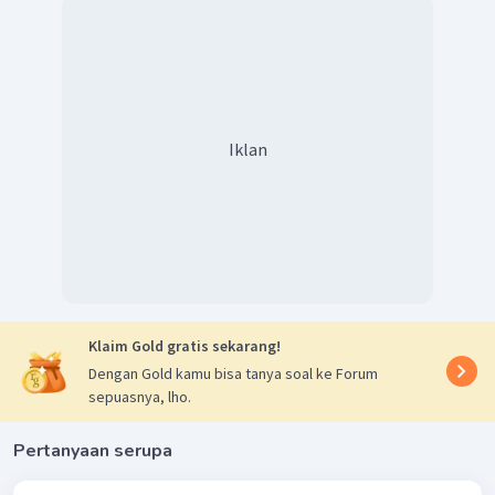
Iklan
Klaim Gold gratis sekarang!
Dengan Gold kamu bisa tanya soal ke Forum
sepuasnya, lho.
Pertanyaan serupa