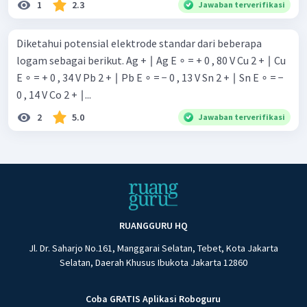
1
2.3
Jawaban terverifikasi
Diketahui potensial elektrode standar dari beberapa
logam sebagai berikut. Ag + ∣ Ag E ∘ = + 0 , 80 V Cu 2 + ∣ Cu
E ∘ = + 0 , 34 V Pb 2 + ∣ Pb E ∘ = − 0 , 13 V Sn 2 + ∣ Sn E ∘ = −
0 , 14 V Co 2 + ∣...
2
5.0
Jawaban terverifikasi
RUANGGURU HQ
Jl. Dr. Saharjo No.161, Manggarai Selatan, Tebet, Kota Jakarta
Selatan, Daerah Khusus Ibukota Jakarta 12860
Coba GRATIS Aplikasi Roboguru