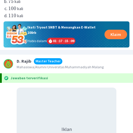
75
kali
100
kali
110
kali
Ikuti Tryout SNBT & Menangkan E-Wallet
100rb
Klaim
Habis dalam
01
:
17
:
15
:
09
D. Rajib
Master Teacher
Mahasiswa/Alumni Universitas Muhammadiyah Malang
Jawaban terverifikasi
Iklan