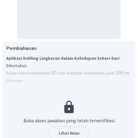
Pembahasan
Aplikasi Keliling Lingkaran dalam Kehidupan Sehari-hari
Diketahui:
63
cm
198
m
Suatu roda berdiameter
berputar menempuh jarak
.
Ditanya:
Roda tersebut berputar sebanyak?
Jawab:
Menentukan keliling roda berbentuk lingkaran
=
d
K
π
22
=
×
63
cm
7
Buka akses jawaban yang telah terverifikasi
=
198
cm
Jika
K
adalah keliling lingkaran,
j
adalah jarak atau panjang lintasan
Lihat Iklan
serta
n
adalah banyak putaran. Maka banyak putaran roda dihitung