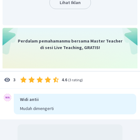
Lihat Iklan
Jawab:
Menentukan banyak bensin yang diperlukan dengan
perbandingan senilai
4
80
=
200
b
80
=
4
×
200
b
Perdalam pemahamanmu bersama Master Teacher
800
=
b
80
di sesi Live Teaching, GRATIS!
=
10
Dengan demikian, bensin yang diperlukan mobil itu untuk
200
10
menempuh jarak
km adalah
liter.
Oleh karena itu, jawaban yang benar adalah A.
4.6
3
(
3 rating
)
Widi antii
Mudah dimengerti