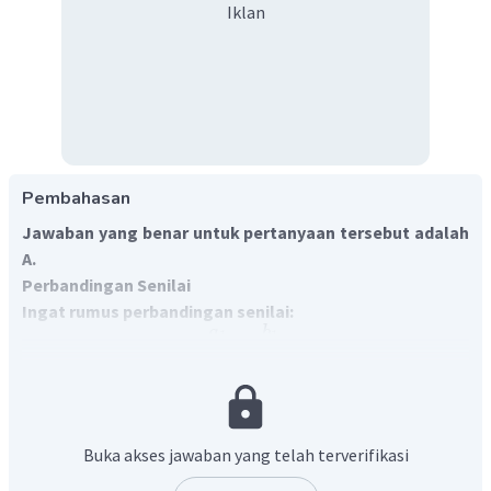
Iklan
Pembahasan
Jawaban yang benar untuk pertanyaan tersebut adalah
A.
Perbandingan Senilai
Ingat rumus perbandingan senilai:
a
b
1
1
=
a
b
2
2
Diketahui:
4
80
liter bensin untuk menempuh jarak
km
Ditanya:
Buka akses jawaban yang telah terverifikasi
Banyak bensin yang diperlukan mobil itu untuk menempuh
200
jarak
km?