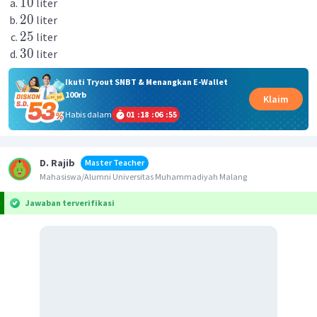
10
liter
20
liter
25
liter
30
liter
Ikuti Tryout SNBT & Menangkan E-Wallet
100rb
Klaim
Habis dalam
01
:
18
:
06
:
55
D. Rajib
Master Teacher
Mahasiswa/Alumni Universitas Muhammadiyah Malang
Jawaban terverifikasi