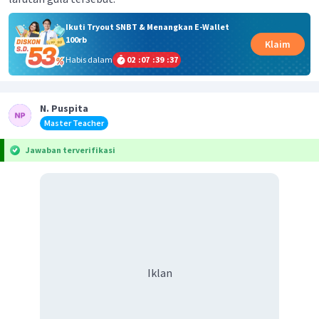
Ikuti Tryout SNBT & Menangkan E-Wallet
100rb
Klaim
Habis dalam
02
:
07
:
39
:
37
N. Puspita
Master Teacher
Jawaban terverifikasi
Iklan