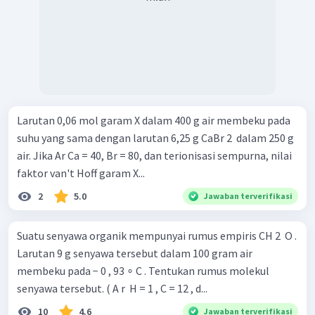
Larutan 0,06 mol garam X dalam 400 g air membeku pada
suhu yang sama dengan larutan 6,25 g CaBr 2 ​ dalam 250 g
air. Jika Ar Ca = 40, Br = 80, dan terionisasi sempurna, nilai
faktor van't Hoff garam X...
2
5.0
Jawaban terverifikasi
Suatu senyawa organik mempunyai rumus empiris CH 2 ​ O .
Larutan 9 g senyawa tersebut dalam 100 gram air
membeku pada − 0 , 93 ∘ C . Tentukan rumus molekul
senyawa tersebut. ( A r ​ H = 1 , C = 12 , d...
10
4.6
Jawaban terverifikasi