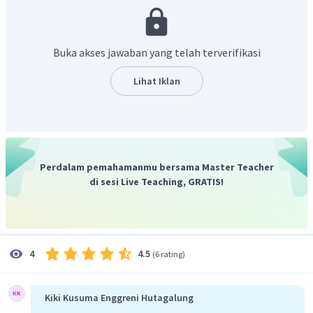
Buka akses jawaban yang telah terverifikasi
Menentukan molalitas larutan
Lihat Iklan
Perdalam pemahamanmu bersama Master Teacher
Menentukan massa zat terlarut (gula)
di sesi Live Teaching, GRATIS!
molalitas = 0,5 molal yang berarti 0,5 mol zat
terlarut (gula) dalam 1 kg pelarut.
4.5
4
(
6 rating
)
Kiki Kusuma Enggreni Hutagalung