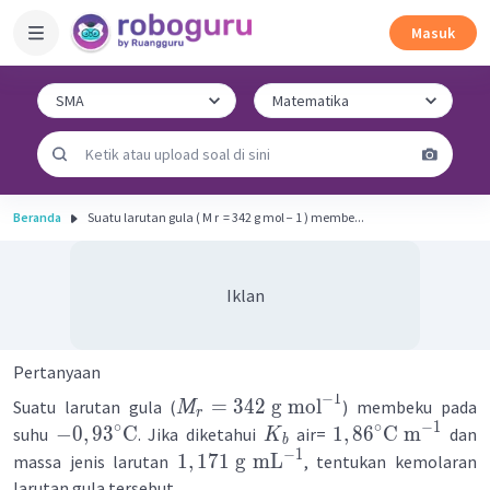
Masuk
Beranda
Suatu larutan gula ( M r ​ = 342 g mol − 1 ) membe...
Iklan
Pertanyaan
−
1
=
342
g
mol
Suatu larutan gula (
) membeku pada
M
r
∘
∘
−
1
−
0
,
9
3
C
1
,
8
6
C
m
suhu
. Jika diketahui
air=
dan
K
b
−
1
1
,
171
g
mL
massa jenis larutan
, tentukan kemolaran
larutan gula tersebut.