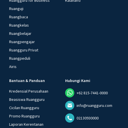
Ruangguru for Business
Kalananti
Ruanguji
Ruangbaca
Ruangkelas
Ruangbelajar
Ruangpengajar
Ruangguru Privat
Ruangpeduli
Airis
Bantuan & Panduan
Hubungi Kami
Kredensial Perusahaan
+62 815-7441-0000
Beasiswa Ruangguru
info@ruangguru.com
Cicilan Ruangguru
Promo Ruangguru
02130930000
Laporan Kerentanan