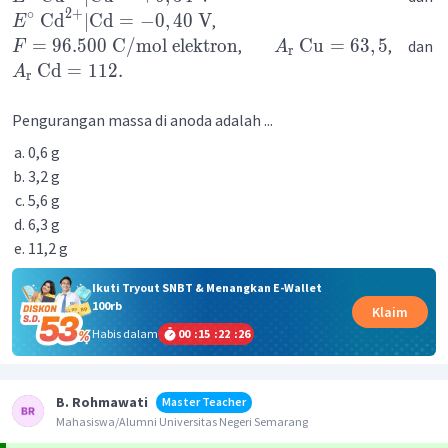
2
+
∘
Cd
∣
Cd
=
−
0
,
40
V
,
E
=
96.500
C
/
mol
elektron
Cu
=
63
,
5
,
, dan
F
A
r
Cd
=
112.
A
r
Pengurangan massa di anoda adalah ...
0,6 g
3,2 g
5,6 g
6,3 g
11,2 g
Ikuti Tryout SNBT & Menangkan E-Wallet
100rb
Klaim
Habis dalam
00
:
15
:
22
:
26
B. Rohmawati
Master Teacher
Mahasiswa/Alumni Universitas Negeri Semarang