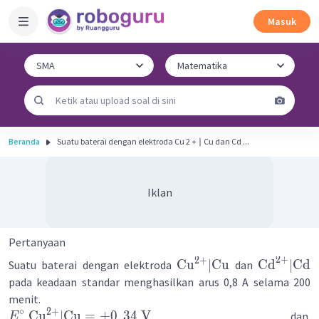
Masuk
Beranda
Suatu baterai dengan elektroda Cu 2 + ∣ Cu dan Cd ...
Iklan
Pertanyaan
2
+
2
+
Cu
∣
Cu
Cd
∣
Cd
Suatu baterai dengan elektroda
dan
pada keadaan standar menghasilkan arus 0,8 A selama 200
menit.
2
+
∘
Cu
∣
Cu
=
+
0
,
34
V
dan
E