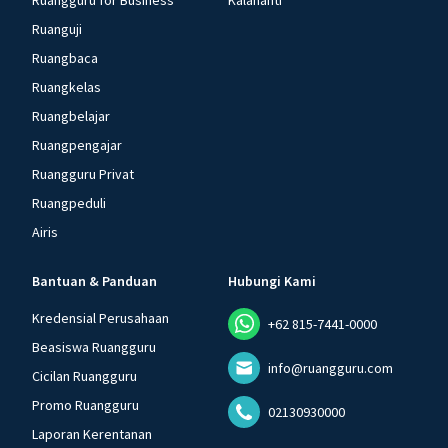
Ruangguru for Business
Kalananti
Ruanguji
Ruangbaca
Ruangkelas
Ruangbelajar
Ruangpengajar
Ruangguru Privat
Ruangpeduli
Airis
Bantuan & Panduan
Hubungi Kami
Kredensial Perusahaan
+62 815-7441-0000
Beasiswa Ruangguru
info@ruangguru.com
Cicilan Ruangguru
Promo Ruangguru
02130930000
Laporan Kerentanan