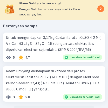
Klaim Gold gratis sekarang!
Dengan Gold kamu bisa tanya soal ke Forum
sepuasnya, lho.
Pertanyaan serupa
Untuk mengendapkan 3,175 g Cu dari larutan CuSO 4 ​ 2 M (
A r ​ Cu = 63 , 5 ; S = 32 ; O = 16 ) dengan cara elektrolisis
diperlukan electron sejumlah ... (SPMB 2004/IPA/56)
5
4.7
Jawaban terverifikasi
Kadmium yang diendapkan di katoda dari proses
elektrolisis larutan CdCl 2 ​ ( M r ​ = 183 ) dengan elektroda
karbon adalah 22,4 g ( A r ​ Cd = 112 ) . Muatan listrik ( 1 F =
96500 C mol − 1 ) yang dig...
3
5.0
Jawaban terverifikasi