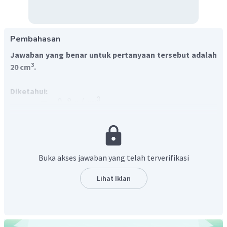
Pembahasan
Jawaban yang benar untuk pertanyaan tersebut adalah
3
20 cm
.
Diketahui:
3
=
0
,
8
g
/
cm
ρ
es
3
=
100
cm
V
es
3
=
1
g
/
cm
ρ
ai
r
Ditanya:
Buka akses jawaban yang telah terverifikasi
Volume es yang terapung (
V
)?
t
Lihat Iklan
Penyelesaian:
Terapung adalah keadaan seluruh benda tepat berada di
atas permukaan zat cair atau hanya sebagian benda yang
berada dibawah permukaan zat cair.