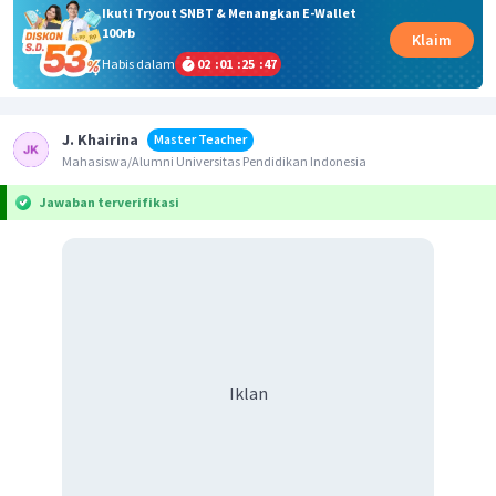
Ikuti Tryout SNBT & Menangkan E-Wallet
100rb
Klaim
Habis dalam
02
:
01
:
25
:
47
J. Khairina
Master Teacher
Mahasiswa/Alumni Universitas Pendidikan Indonesia
Jawaban terverifikasi
Iklan